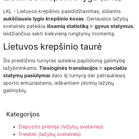
LKL - Lietuvos krepšinio pasididžiavimas, siūlantis
aukščiausio lygio krepšinio kovas
. Geriausios lažybų
svetainės pateikia
išsamią statistiką
ir
gyvus statymus
,
leidžiančius sekti kiekvieną rungtynių momentą.
Lietuvos krepšinio taurė
Šis prestižinis turnyras suteikia papildomą galimybę
lažybininkams.
Tiesioginės transliacijos
ir
specialūs
statymų pasiūlymai
daro šį turnyrą dar patrauklesnį
sporto entuziastams, ieškantiem įdomių lažybų
galimybių.
Kategorijos
Depozito premija (lažybų svetainės)
Freebet (lažybų svetainės)