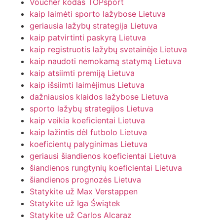
Voucher kodas TOPsport
kaip laimėti sporto lažybose Lietuva
geriausia lažybų strategija Lietuva
kaip patvirtinti paskyrą Lietuva
kaip registruotis lažybų svetainėje Lietuva
kaip naudoti nemokamą statymą Lietuva
kaip atsiimti premiją Lietuva
kaip išsiimti laimėjimus Lietuva
dažniausios klaidos lažybose Lietuva
sporto lažybų strategijos Lietuva
kaip veikia koeficientai Lietuva
kaip lažintis dėl futbolo Lietuva
koeficientų palyginimas Lietuva
geriausi šiandienos koeficientai Lietuva
šiandienos rungtynių koeficientai Lietuva
šiandienos prognozės Lietuva
Statykite už Max Verstappen
Statykite už Iga Świątek
Statykite už Carlos Alcaraz