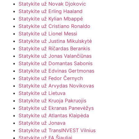
Statykite už Novak Djokovic
Statykite už Erling Haaland
Statykite už Kylian Mbappé
Statykite už Cristiano Ronaldo
Statykite už Lionel Messi
Statykite už Justina Mikulskytė
Statykite už Ričardas Berankis
Statykite už Jonas Valančiūnas
Statykite už Domantas Sabonis
Statykite už Edvinas Gertmonas
Statykite už Fedor Černych
Statykite už Arvydas Novikovas
Statykite už Lietuva
Statykite už Kruoja Pakruojis
Statykite už Ekranas Panevėžys
Statykite už Atlantas Klaipėda
Statykite už Jonava
Statykite už TransINVEST Vilnius
Statykite už FA Šiauliai