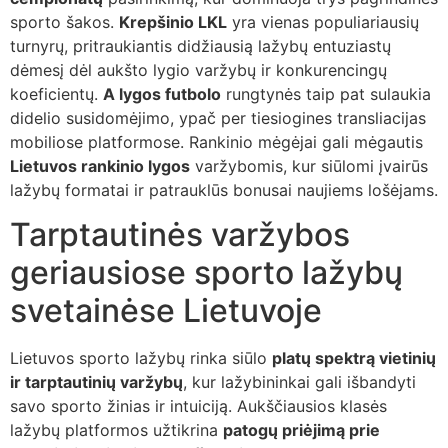
sporto šakos.
Krepšinio LKL
yra vienas populiariausių
turnyrų, pritraukiantis didžiausią lažybų entuziastų
dėmesį dėl aukšto lygio varžybų ir konkurencingų
koeficientų.
A lygos futbolo
rungtynės taip pat sulaukia
didelio susidomėjimo, ypač per tiesiogines transliacijas
mobiliose platformose. Rankinio mėgėjai gali mėgautis
Lietuvos rankinio lygos
varžybomis, kur siūlomi įvairūs
lažybų formatai ir patrauklūs bonusai naujiems lošėjams.
Tarptautinės varžybos
geriausiose sporto lažybų
svetainėse Lietuvoje
Lietuvos sporto lažybų rinka siūlo
platų spektrą vietinių
ir tarptautinių varžybų
, kur lažybininkai gali išbandyti
savo sporto žinias ir intuiciją. Aukščiausios klasės
lažybų platformos užtikrina
patogų priėjimą prie