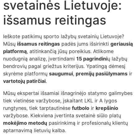
svetainės Lietuvoje:
išsamus reitingas
Ieškote patikimų sporto lažybų svetainių Lietuvoje?
Mūsų
išsamus reitingas
padės jums išsirinkti
geriausią
platformą
, atitinkančią jūsų poreikius. Atlikome
nuodugnią analizę, įvertindami
15 pagrindini
ų lažybų
bendrovių pagal griežtus kriterijus. Ypatingą dėmesį
skyrėme platformų
saugumui
,
premijų pasiūlymams
ir
vartotojų patirčiai
.
Mūsų ekspertai išsamiai išnagrinėjo statymo galimybes
tiek vietinėse varžybose, įskaitant LKL ir A lygos
rungtynes, tiek tarptautinėse
futbolo
ir
krepšinio
varžybose. Kiekviena įvertinta svetainė siūlo platų
mokėjimo metodų
pasirinkimą ir profesionalų klientų
aptarnavimą lietuvių kalba.