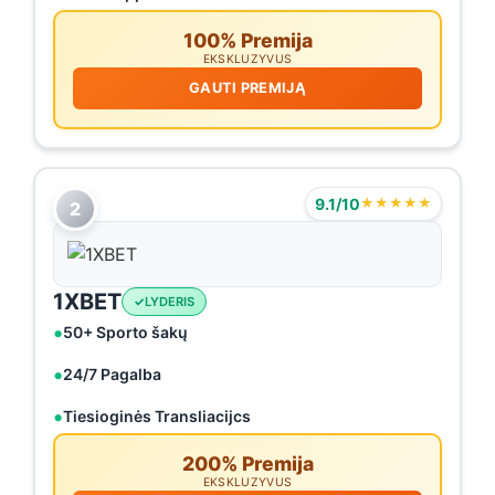
100% Premija
EKSKLUZYVUS
GAUTI PREMIJĄ
9.1/10
★★★★★
2
1XBET
LYDERIS
50+ Sporto šakų
24/7 Pagalba
Tiesioginės Transliacijcs
200% Premija
EKSKLUZYVUS