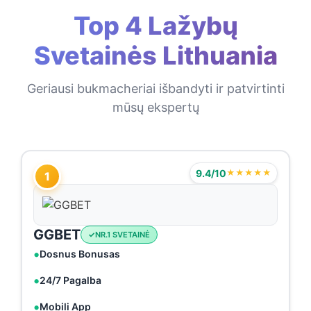
Top 4 Lažybų
Svetainės Lithuania
Geriausi bukmacheriai išbandyti ir patvirtinti
mūsų ekspertų
9.4/10
★★★★★
1
GGBET
NR.1 SVETAINĖ
Dosnus Bonusas
24/7 Pagalba
Mobili App