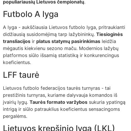
populiariausių Lietuvos čempionatų
.
Futbolo A lyga
A lyga - aukščiausia Lietuvos futbolo lyga, pritraukianti
didžiausią susidomėjimą tarp lažybininkų.
Tiesioginės
transliacijos
ir
platus statymų pasirinkimas
leidžia
mėgautis kiekvienu sezono maču. Modernios lažybų
platformos siūlo išsamią statistiką ir konkurencingus
koeficientus.
LFF taurė
Lietuvos futbolo federacijos taurės turnyras - tai
prestižinis turnyras, kuriame dalyvauja komandos iš
įvairių lygų.
Taurės formato varžybos
sukuria ypatingą
intrigą ir siūlo patrauklius koeficientus sensacingoms
pergalėms.
Lietuvos krepšinio lyga (LKL)