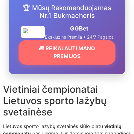
🏆 Mūsų Rekomenduojamas
Nr.1 Bukmacheris
GGBet
Ekskluzinė Premija + 24/7 Pagalba
🎁 REIKALAUTI MANO
PREMIJOS
Vietiniai čempionatai
Lietuvos sporto lažybų
svetainėse
Lietuvos sporto lažybų svetainės siūlo platų
vietinių
čempionatų
pasirinkimą, kur dominuoja trys pagrindinės