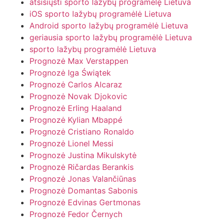
atsisiųsti sporto lažybų programėlę Lietuva
iOS sporto lažybų programėlė Lietuva
Android sporto lažybų programėlė Lietuva
geriausia sporto lažybų programėlė Lietuva
sporto lažybų programėlė Lietuva
Prognozė Max Verstappen
Prognozė Iga Świątek
Prognozė Carlos Alcaraz
Prognozė Novak Djokovic
Prognozė Erling Haaland
Prognozė Kylian Mbappé
Prognozė Cristiano Ronaldo
Prognozė Lionel Messi
Prognozė Justina Mikulskytė
Prognozė Ričardas Berankis
Prognozė Jonas Valančiūnas
Prognozė Domantas Sabonis
Prognozė Edvinas Gertmonas
Prognozė Fedor Černych