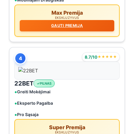
Max Premija
EKSKLUZYVUS
GAUTI PREMIJĄ
8.7/10
★★★★★
4
22BET
PILNAS
Greiti Mokėjimai
Eksperto Pagalba
Pro Sąsaja
Super Premija
EKSKLUZYVUS