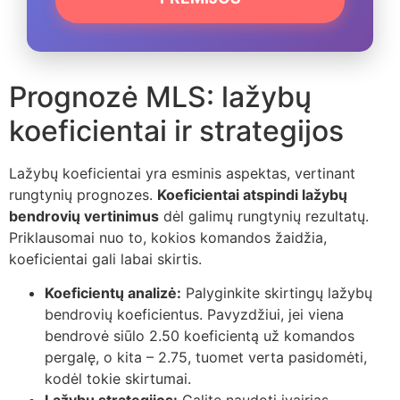
Prognozė MLS: lažybų
koeficientai ir strategijos
Lažybų koeficientai yra esminis aspektas, vertinant
rungtynių prognozes.
Koeficientai atspindi lažybų
bendrovių vertinimus
dėl galimų rungtynių rezultatų.
Priklausomai nuo to, kokios komandos žaidžia,
koeficientai gali labai skirtis.
Koeficientų analizė:
Palyginkite skirtingų lažybų
bendrovių koeficientus. Pavyzdžiui, jei viena
bendrovė siūlo 2.50 koeficientą už komandos
pergalę, o kita – 2.75, tuomet verta pasidomėti,
kodėl tokie skirtumai.
Lažybų strategijos:
Galite naudoti įvairias