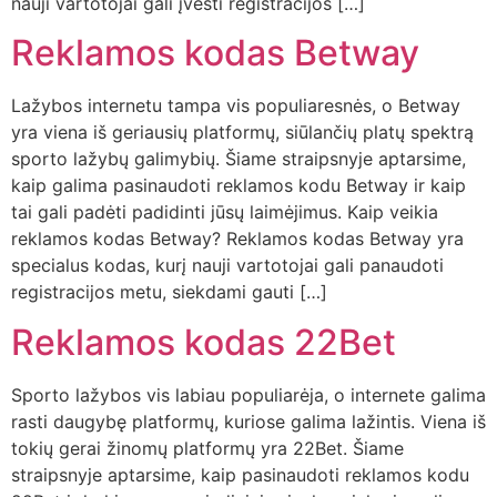
nauji vartotojai gali įvesti registracijos […]
Reklamos kodas Betway
Lažybos internetu tampa vis populiaresnės, o Betway
yra viena iš geriausių platformų, siūlančių platų spektrą
sporto lažybų galimybių. Šiame straipsnyje aptarsime,
kaip galima pasinaudoti reklamos kodu Betway ir kaip
tai gali padėti padidinti jūsų laimėjimus. Kaip veikia
reklamos kodas Betway? Reklamos kodas Betway yra
specialus kodas, kurį nauji vartotojai gali panaudoti
registracijos metu, siekdami gauti […]
Reklamos kodas 22Bet
Sporto lažybos vis labiau populiarėja, o internete galima
rasti daugybę platformų, kuriose galima lažintis. Viena iš
tokių gerai žinomų platformų yra 22Bet. Šiame
straipsnyje aptarsime, kaip pasinaudoti reklamos kodu