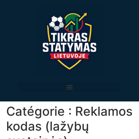
Catégorie :
Reklamos
kodas (lažybų