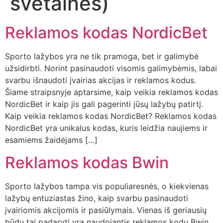
svetainės)
Reklamos kodas NordicBet
Sporto lažybos yra ne tik pramoga, bet ir galimybė
užsidirbti. Norint pasinaudoti visomis galimybėmis, labai
svarbu išnaudoti įvairias akcijas ir reklamos kodus.
Šiame straipsnyje aptarsime, kaip veikia reklamos kodas
NordicBet ir kaip jis gali pagerinti jūsų lažybų patirtį.
Kaip veikia reklamos kodas NordicBet? Reklamos kodas
NordicBet yra unikalus kodas, kuris leidžia naujiems ir
esamiems žaidėjams […]
Reklamos kodas Bwin
Sporto lažybos tampa vis populiaresnės, o kiekvienas
lažybų entuziastas žino, kaip svarbu pasinaudoti
įvairiomis akcijomis ir pasiūlymais. Vienas iš geriausių
būdų tai padaryti yra naudojantis reklamos kodu Bwin,