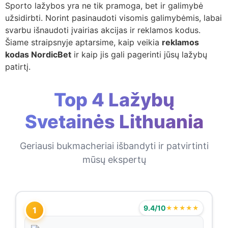
Sporto lažybos yra ne tik pramoga, bet ir galimybė
užsidirbti. Norint pasinaudoti visomis galimybėmis, labai
svarbu išnaudoti įvairias akcijas ir reklamos kodus.
Šiame straipsnyje aptarsime, kaip veikia
reklamos
kodas NordicBet
ir kaip jis gali pagerinti jūsų lažybų
patirtį.
Top 4 Lažybų
Svetainės Lithuania
Geriausi bukmacheriai išbandyti ir patvirtinti
mūsų ekspertų
9.4/10
★★★★★
1