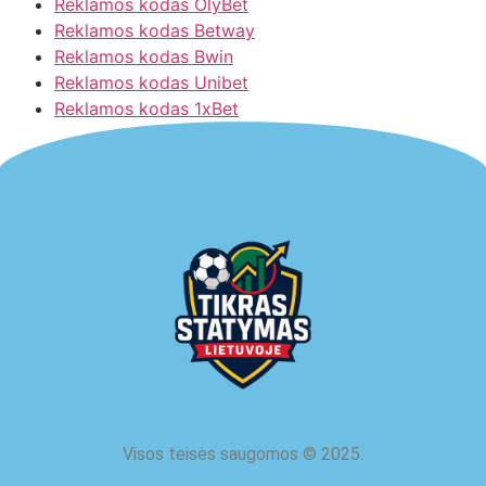
Reklamos kodas OlyBet
Reklamos kodas Betway
Reklamos kodas Bwin
Reklamos kodas Unibet
Reklamos kodas 1xBet
Visos teisės saugomos
©
2025.