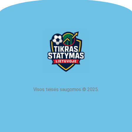
Visos teisės saugomos
©
2025.
apie mus