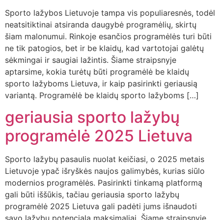
Sporto lažybos Lietuvoje tampa vis populiaresnės, todėl
neatsitiktinai atsiranda daugybė programėlių, skirtų
šiam malonumui. Rinkoje esančios programėlės turi būti
ne tik patogios, bet ir be klaidų, kad vartotojai galėtų
sėkmingai ir saugiai lažintis. Šiame straipsnyje
aptarsime, kokia turėtų būti programėlė be klaidų
sporto lažyboms Lietuva, ir kaip pasirinkti geriausią
variantą. Programėlė be klaidų sporto lažyboms […]
geriausia sporto lažybų
programėlė 2025 Lietuva
Sporto lažybų pasaulis nuolat keičiasi, o 2025 metais
Lietuvoje ypač išryškės naujos galimybės, kurias siūlo
modernios programėlės. Pasirinkti tinkamą platformą
gali būti iššūkis, tačiau geriausia sporto lažybų
programėlė 2025 Lietuva gali padėti jums išnaudoti
savo lažybų potencialą maksimaliai. Šiame straipsnyje