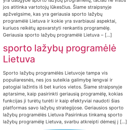
yra daugybė sporto lažybų programėlių, tačiau ne visos
jos atitinka vartotojų lūkesčius. Šiame straipsnyje
apžvelgsime, kas yra geriausia sporto lažybų
programėlė Lietuva ir kokie yra svarbiausi aspektai,
kuriuos reikėtų apsvarstyti renkantis programėlę.
Geriausia sporto lažybų programėlė Lietuva – […]
sporto lažybų programėlė
Lietuva
Sporto lažybų programėlės Lietuvoje tampa vis
populiaresnės, nes jos suteikia galimybę lengvai ir
patogiai lažintis iš bet kurios vietos. Šiame straipsnyje
aptarsime, kaip pasirinkti geriausią programėlę, kokias
funkcijas ji turėtų turėti ir kaip efektyviai naudoti šias
platformas savo lažybų strategijose. Geriausios sporto
lažybų programėlės Lietuva Pasirinkus tinkamą sporto
lažybų programėlę Lietuva, svarbu atkreipti dėmesį į […]