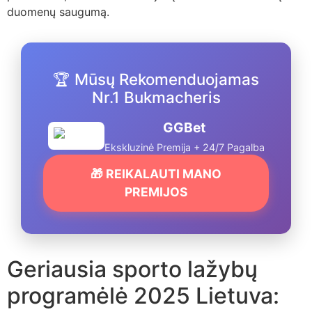
duomenų saugumą.
🏆 Mūsų Rekomenduojamas
Nr.1 Bukmacheris
GGBet
Ekskluzinė Premija + 24/7 Pagalba
🎁 REIKALAUTI MANO
PREMIJOS
Geriausia sporto lažybų
programėlė 2025 Lietuva: