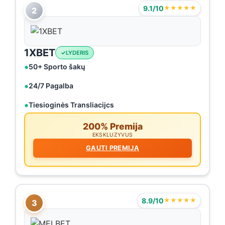
9.1/10
★★★★★
2
1XBET
LYDERIS
50+ Sporto šakų
24/7 Pagalba
Tiesioginės Transliacijcs
200% Premija
EKSKLUZYVUS
GAUTI PREMIJĄ
8.9/10
★★★★★
3