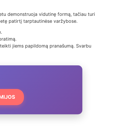
 metu demonstruoja vidutinę formą, tačiau turi
ametę patirtį tarptautinėse varžybose.
.
pratimą.
 suteikti jiems papildomą pranašumą. Svarbu
EMIJOS