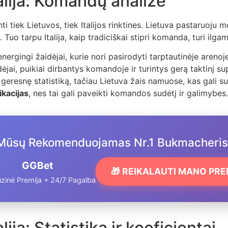
alija: Komandų analizė
nti tiek Lietuvos, tiek Italijos rinktines. Lietuva pastaruoju
i. Tuo tarpu Italija, kaip tradiciškai stipri komanda, turi ilg
energingi žaidėjai, kurie nori pasirodyti tarptautinėje arenoje
ėjai, puikiai dirbantys komandoje ir turintys gerą taktinį su
ri geresnę statistiką, tačiau Lietuva žais namuose, kas gali
ikacijas
, nes tai gali paveikti komandos sudėtį ir galimybes.
Mūsų Rekomenduojamas Nr.1 Bukmacheris
GGBet
🎁 REIKALAUTI MANO PR
zinė Premija + 24/7 Pagalba
ija: Statistika ir koeficientai