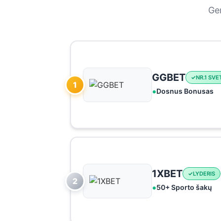
Ger
GGBET
NR.1 SVE
1
Dosnus Bonusas
1XBET
LYDERIS
2
50+ Sporto šakų