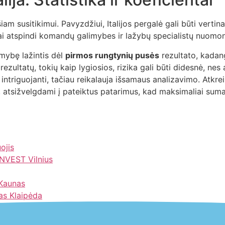
iam susitikimui. Pavyzdžiui, Italijos pergalė gali būti verti
tai atspindi komandų galimybes ir lažybų specialistų nuomon
mybę lažintis dėl
pirmos rungtynių pusės
rezultato, kadangi
ultatų, tokių kaip lygiosios, rizika gali būti didesnė, nes 
 intriguojanti, tačiau reikalauja išsamaus analizavimo. Atk
iai, atsižvelgdami į pateiktus patarimus, kad maksimaliai sum
ojis
NVEST Vilnius
 Kaunas
as Klaipėda