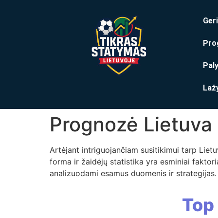
Geri
Pro
Pal
Laž
Prognozė Lietuva v
Artėjant intriguojančiam susitikimui tarp Liet
forma ir žaidėjų statistika yra esminiai faktor
analizuodami esamus duomenis ir strategijas.
Top