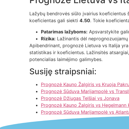
Lažybų bendrovės siūlo įvairius koeficientus š
koeficientas gali siekti
4.50
. Tokie koeficien
Patarimas lažyboms:
Apsvarstykite gali
Rizika:
Lažinantis dėl neprognozuojamų rez
Apibendrinant, prognozė Lietuva vs Italija yra
statistikas ir koeficientus. Lažinsitės atsarg
potencialias laimėjimo galimybes.
Susiję straipsniai:
Prognozė Kauno Žalgiris vs Kruoja Pakru
Prognozė Sūduva Marijampolė vs TransI
Prognozė Džiugas Telšiai vs Jonava
Prognozė Kauno Žalgiris vs Hegelmann
Prognozė Sūduva Marijampolė vs Atlant