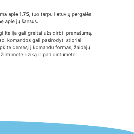
nama apie
1.75
, tuo tarpu lietuvių pergalės
ę apie jų šansus.
 Italija gali greitai užsidirbti pranašumą.
abi komandos gali pasirodyti stipriai.
reipkite dėmesį į komandų formas, žaidėjų
ažintumėte riziką ir padidintumėte