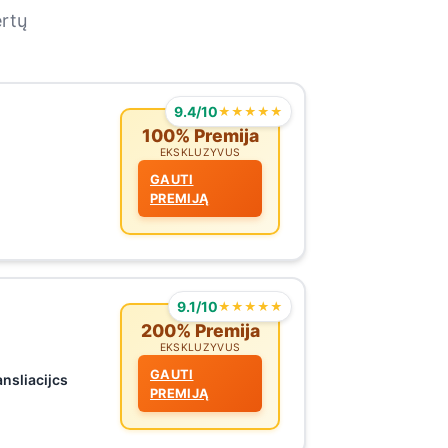
ertų
9.4/10
★★★★★
100% Premija
EKSKLUZYVUS
GAUTI
PREMIJĄ
9.1/10
★★★★★
200% Premija
EKSKLUZYVUS
GAUTI
ansliacijcs
PREMIJĄ