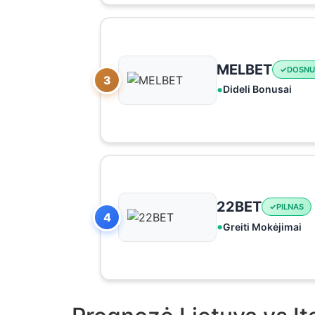
MELBET
DOSNU
3
Dideli Bonusai
22BET
PILNAS
4
Greiti Mokėjimai