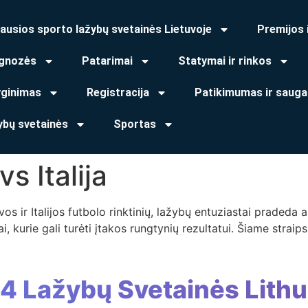
ausios sporto lažybų svetainės Lietuvoje
Premijos 
gnozės
Patarimai
Statymai ir rinkos
yginimas
Registracija
Patikimumas ir sauga
ybų svetainės
Sportas
s Italija
uvos ir Italijos futbolo rinktinių, lažybų entuziastai prade
iai, kurie gali turėti įtakos rungtynių rezultatui. Šiame stra
 4 Lažybų Svetainės Lithu