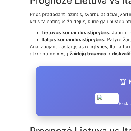
Prognozė Lietuva vs It
Prieš pradedant lažintis, svarbu atidžiai įverti
kelis talentingus žaidėjus, kurie gali nustebint
Lietuvos komandos stiprybės:
Jauni ir 
Italijos komandos stiprybės:
Patyrę žaid
Analizuojant pastarąsias rungtynes, Italija tu
atkreipti dėmesį į
žaidėjų traumas
ir
diskvalif
🏆 
Eksklu
Prognozė Lietuva vs Ital