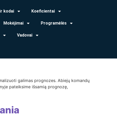
ir kodai
Koeficientai
Mokėjimai
Programėlės
Vadovai
da analizuoti galimas prognozes. Abiejų komandų
ipsnyje pateiksime išsamią prognozę,
ania