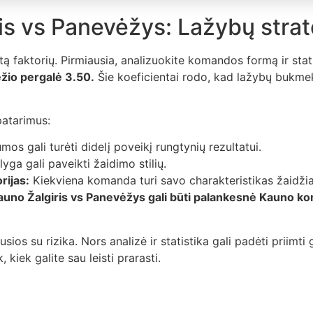
is vs Panevėžys: Lažybų strat
etą faktorių. Pirmiausia, analizuokite komandos formą ir stat
ėžio pergalė 3.50.
Šie koeficientai rodo, kad lažybų bukmeke
patarimus:
mos gali turėti didelį poveikį rungtynių rezultatui.
yga gali paveikti žaidimo stilių.
rijas:
Kiekviena komanda turi savo charakteristikas žaidžia
uno Žalgiris vs Panevėžys gali būti palankesnė Kauno k
ios su rizika. Nors analizė ir statistika gali padėti priimt
k, kiek galite sau leisti prarasti.