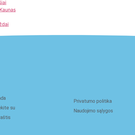
iai
 Kaunas
ždai
ie mus
Teisinis
nda
Privatumo politika
ekite su
Naudojimo sąlygos
raštis