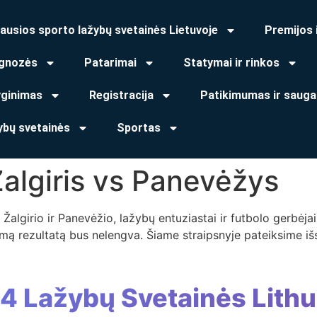
ausios sporto lažybų svetainės Lietuvoje
Premijos 
gnozės
Patarimai
Statymai ir rinkos
yginimas
Registracija
Patikimumas ir sauga
ybų svetainės
Sportas
algiris vs Panevėžys
 Žalgirio ir Panevėžio, lažybų entuziastai ir futbolo gerbėja
imą rezultatą bus nelengva. Šiame straipsnyje pateiksime iš
 4 Lažybų Svetainės Lithu