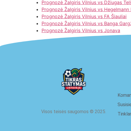
Prognozė Žalgiris Vilnius vs Džiugas Telš
Prognozė Žalgiris Vilnius vs Hegelmann
Prognozė Žalgiris Vilnius vs FA Šiauliai
Prognozė Žalgiris Vilnius vs Banga Garg
Prognozė Žalgiris Vilnius vs Jonava
ap
Koma
Susisi
Visos teisės saugomos
©
2025.
Tinkla