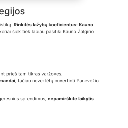
egijos
istiką.
Rinkitės lažybų koeficientus: Kauno
riai šiek tiek labiau pasitiki Kauno Žalgirio
nt prieš tam tikras varžoves.
omandai
, tačiau nevertėtų nuvertinti Panevėžio
i geresnius sprendimus,
nepamirškite laikytis