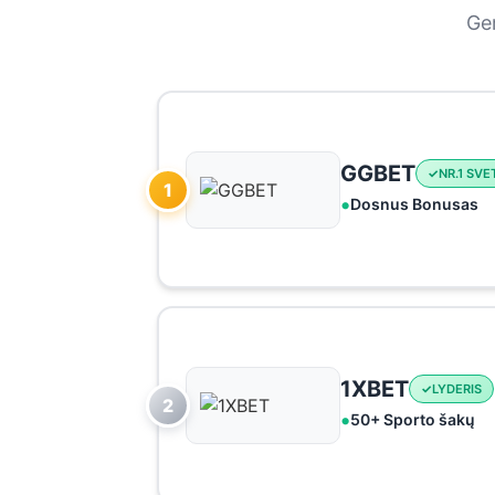
Ger
GGBET
NR.1 SVE
1
Dosnus Bonusas
1XBET
LYDERIS
2
50+ Sporto šakų