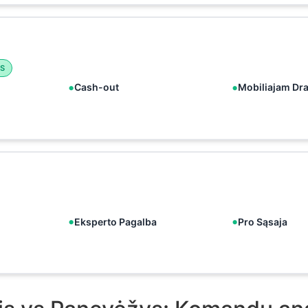
S
Cash-out
Mobiliajam Dr
Eksperto Pagalba
Pro Sąsaja