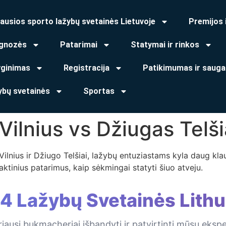
ausios sporto lažybų svetainės Lietuvoje
Premijos 
gnozės
Patarimai
Statymai ir rinkos
yginimas
Registracija
Patikimumas ir sauga
ybų svetainės
Sportas
Vilnius vs Džiugas Telši
o Vilnius ir Džiugo Telšiai, lažybų entuziastams kyla daug kl
ktinius patarimus, kaip sėkmingai statyti šiuo atveju.
 4 Lažybų Svetainės Lithu
iausi bukmacheriai išbandyti ir patvirtinti mūsų eksp