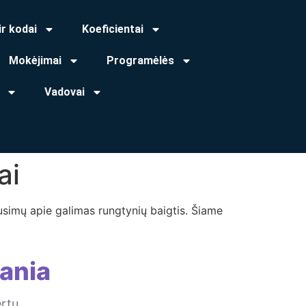
ir kodai
Koeficientai
Mokėjimai
Programėlės
Vadovai
ai
ausimų apie galimas rungtynių baigtis. Šiame
ania
ertų