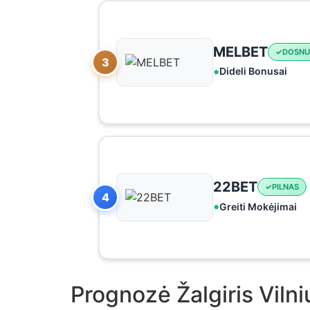
MELBET
DOSNU
3
Dideli Bonusai
22BET
PILNAS
4
Greiti Mokėjimai
Prognozė Žalgiris Viln