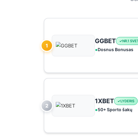
GGBET
NR.1 SVE
1
Dosnus Bonusas
1XBET
LYDERIS
2
50+ Sporto šakų