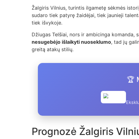
Žalgiris Vilnius, turintis ilgametę sėkmės istor
sudaro tiek patyrę žaidėjai, tiek jaunieji talent
tiek išvykoje.
Džiugas Telšiai, nors ir ambicinga komanda, s
nesugebėjo išlaikyti nuoseklumo
, tad jų gal
greitą atakų stilių.
🏆 
Eksklu
Prognozė Žalgiris Vilni