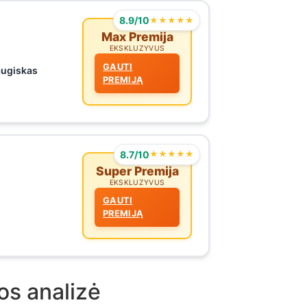
8.9/10
★★★★★
Max Premija
EKSKLUZYVUS
GAUTI
augiskas
PREMIJĄ
8.7/10
★★★★★
Super Premija
EKSKLUZYVUS
GAUTI
PREMIJĄ
os analizė