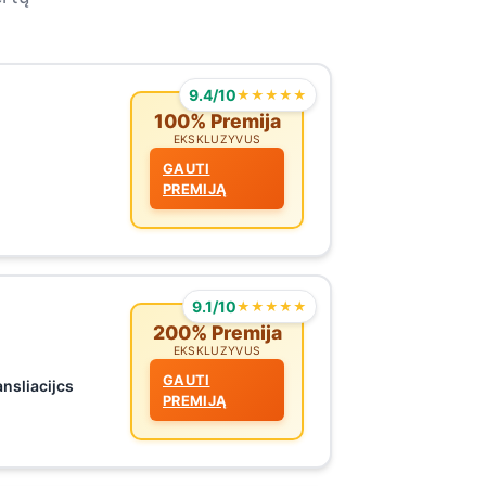
9.4/10
★★★★★
100% Premija
EKSKLUZYVUS
GAUTI
PREMIJĄ
9.1/10
★★★★★
200% Premija
EKSKLUZYVUS
GAUTI
ansliacijcs
PREMIJĄ