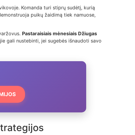
dvikovoje. Komanda turi stiprų sudėtį, kurią
emonstruoja puikų žaidimą tiek namuose,
 varžovus.
Pastaraisiais mėnesiais Džiugas
jie gali nustebinti, jei sugebės išnaudoti savo
EMIJOS
trategijos