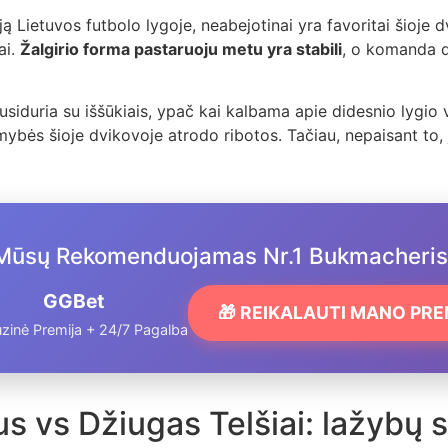
iją Lietuvos futbolo lygoje, neabejotinai yra favoritai šioje 
ai.
Žalgirio forma pastaruoju metu yra stabili
, o komanda d
usiduria su iššūkiais, ypač kai kalbama apie didesnio lygio
imybės šioje dvikovoje atrodo ribotos. Tačiau, nepaisant to, 
Mūsų Rekomenduojamas Nr.1 Bukmacheris
GGBet
🎁 REIKALAUTI MANO PR
zinė Premija + 24/7 Pagalba
us vs Džiugas Telšiai: lažybų s