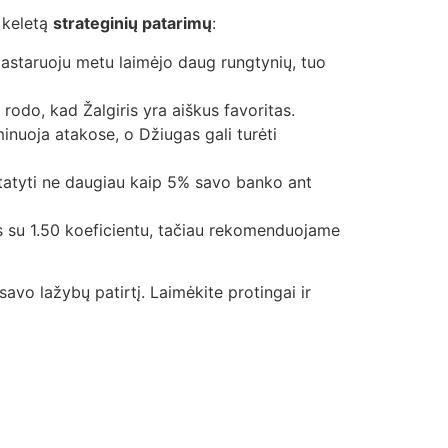
e keletą
strateginių patarimų
:
 pastaruoju metu laimėjo daug rungtynių, tuo
rodo, kad Žalgiris yra aiškus favoritas.
inuoja atakose, o Džiugas gali turėti
statyti ne daugiau kaip 5% savo banko ant
ės su 1.50 koeficientu, tačiau rekomenduojame
avo lažybų patirtį. Laimėkite protingai ir