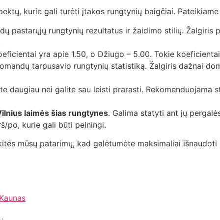
pektų, kurie gali turėti įtakos rungtynių baigčiai. Pateikiam
 pastarųjų rungtynių rezultatus ir žaidimo stilių. Žalgiris
.
ficientai yra apie 1.50, o Džiugo – 5.00. Tokie koeficientai 
omandų tarpusavio rungtynių statistiką. Žalgiris dažnai dom
e daugiau nei galite sau leisti prarasti. Rekomenduojama 
Vilnius laimės šias rungtynes
. Galima statyti ant jų pergal
š/po, kurie gali būti pelningi.
kitės mūsų patarimų, kad galėtumėte maksimaliai išnaudoti s
 Kaunas