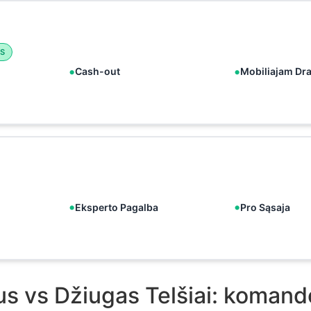
S
Cash-out
Mobiliajam Dr
Eksperto Pagalba
Pro Sąsaja
ius vs Džiugas Telšiai: komand