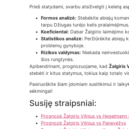
Prieš statydami, svarbu atsižvelgti į keletą as
Formos analizė:
Stebėkite abiejų komandų
tarpu Džiugas turėjo kelis pralaimėjimus
Koeficientai:
Dabar Žalgirio laimėjimo koe
Statistikos analizė:
Peržiūrėkite abiejų k
problemų gynyboje.
Rizikos valdymas:
Niekada neinvestuokit
šios rungtynės.
Apibendrinant, prognozuojame, kad
Žalgiris 
stebėti ir kitus statymus, tokius kaip totalo vir
Pasiruoškite šiam įdomiam susitikimui ir laiky
sėkmingai!
Susiję straipsniai:
Prognozė Žalgiris Vilnius vs Hegelmann
Prognozė Žalgiris Vilnius vs Panevėžys