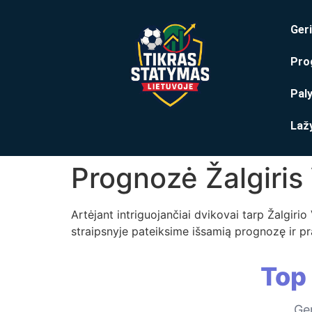
Geri
Pro
Pal
Laž
Prognozė Žalgiris 
Artėjant intriguojančiai dvikovai tarp Žalgiri
straipsnyje pateiksime išsamią prognozę ir pra
Top
Ger