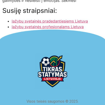
galimybes ir nesileisti į emocijas. Sėkmės!
Susiję straipsniai:
lažybų svetainės pradedantiesiems Lietuva
lažybų svetainės profesionalams Lietuva
Visos teisės saugomos
©
2025.