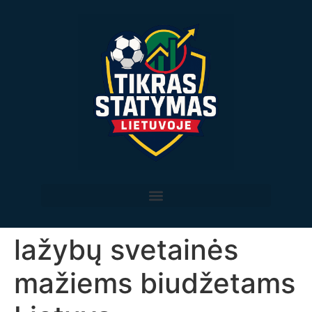
lažybų svetainės
mažiems biudžetams