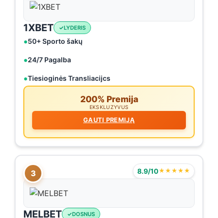
1XBET
LYDERIS
50+ Sporto šakų
24/7 Pagalba
Tiesioginės Transliacijcs
200% Premija
EKSKLUZYVUS
GAUTI PREMIJĄ
8.9/10
★★★★★
3
MELBET
DOSNUS