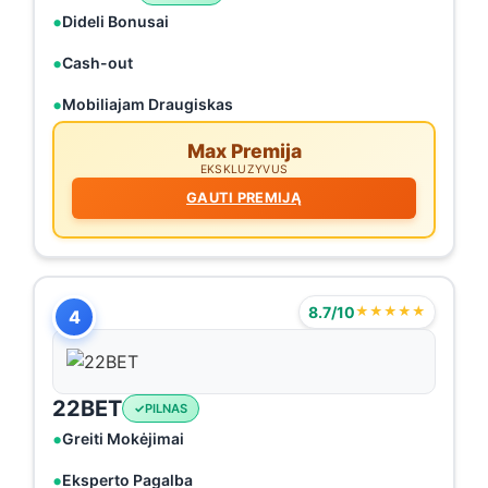
Dideli Bonusai
Cash-out
Mobiliajam Draugiskas
Max Premija
EKSKLUZYVUS
GAUTI PREMIJĄ
8.7/10
★★★★★
4
22BET
PILNAS
Greiti Mokėjimai
Eksperto Pagalba