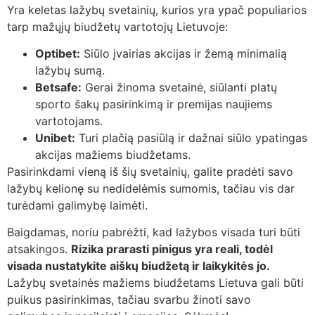
Yra keletas lažybų svetainių, kurios yra ypač populiarios
tarp mažųjų biudžetų vartotojų Lietuvoje:
Optibet:
Siūlo įvairias akcijas ir žemą minimalią
lažybų sumą.
Betsafe:
Gerai žinoma svetainė, siūlanti platų
sporto šakų pasirinkimą ir premijas naujiems
vartotojams.
Unibet:
Turi plačią pasiūlą ir dažnai siūlo ypatingas
akcijas mažiems biudžetams.
Pasirinkdami vieną iš šių svetainių, galite pradėti savo
lažybų kelionę su nedidelėmis sumomis, tačiau vis dar
turėdami galimybę laimėti.
Baigdamas, noriu pabrėžti, kad lažybos visada turi būti
atsakingos.
Rizika prarasti pinigus yra reali, todėl
visada nustatykite aiškų biudžetą ir laikykitės jo.
Lažybų svetainės mažiems biudžetams Lietuva gali būti
puikus pasirinkimas, tačiau svarbu žinoti savo