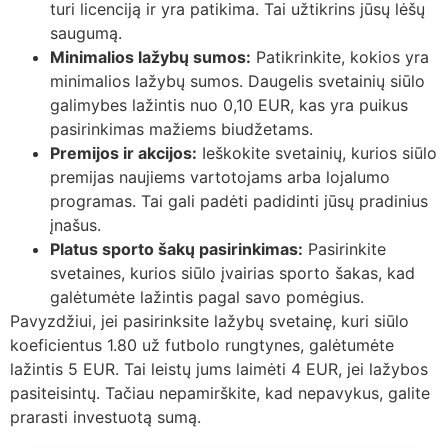
turi licenciją ir yra patikima. Tai užtikrins jūsų lėšų
saugumą.
Minimalios lažybų sumos:
Patikrinkite, kokios yra
minimalios lažybų sumos. Daugelis svetainių siūlo
galimybes lažintis nuo 0,10 EUR, kas yra puikus
pasirinkimas mažiems biudžetams.
Premijos ir akcijos:
Ieškokite svetainių, kurios siūlo
premijas naujiems vartotojams arba lojalumo
programas. Tai gali padėti padidinti jūsų pradinius
įnašus.
Platus sporto šakų pasirinkimas:
Pasirinkite
svetaines, kurios siūlo įvairias sporto šakas, kad
galėtumėte lažintis pagal savo pomėgius.
Pavyzdžiui, jei pasirinksite lažybų svetainę, kuri siūlo
koeficientus 1.80 už futbolo rungtynes, galėtumėte
lažintis 5 EUR. Tai leistų jums laimėti 4 EUR, jei lažybos
pasiteisintų. Tačiau nepamirškite, kad nepavykus, galite
prarasti investuotą sumą.