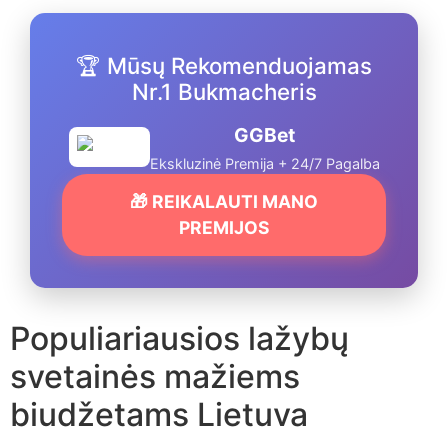
🏆 Mūsų Rekomenduojamas
Nr.1 Bukmacheris
GGBet
Ekskluzinė Premija + 24/7 Pagalba
🎁 REIKALAUTI MANO
PREMIJOS
Populiariausios lažybų
svetainės mažiems
biudžetams Lietuva