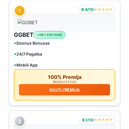
9.4/10
★★★★★
1
GGBET
NR.1 SVETAINĖ
Dosnus Bonusas
24/7 Pagalba
Mobili App
100% Premija
EKSKLUZYVUS
GAUTI PREMIJĄ
9.1/10
★★★★★
2