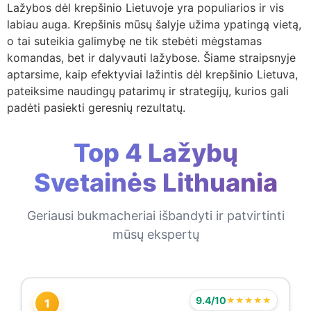
Lažybos dėl krepšinio Lietuvoje yra populiarios ir vis
labiau auga. Krepšinis mūsų šalyje užima ypatingą vietą,
o tai suteikia galimybę ne tik stebėti mėgstamas
komandas, bet ir dalyvauti lažybose. Šiame straipsnyje
aptarsime, kaip efektyviai lažintis dėl krepšinio Lietuva,
pateiksime naudingų patarimų ir strategijų, kurios gali
padėti pasiekti geresnių rezultatų.
Top 4 Lažybų
Svetainės Lithuania
Geriausi bukmacheriai išbandyti ir patvirtinti
mūsų ekspertų
9.4/10
★★★★★
1