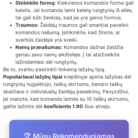
Stebėkite formą:
Kiekvienos komandos forma gali
keistis. Jei komanda laimi keletą rungtynių iš eilės,
tai gali būti ženklas, kad jie yra geros formos.
Traumos:
Žaidėjų traumos gali smarkiai paveikti
komandos našumą. Įsitikinkite, kad žinote, ar
svarbūs žaidėjai yra sveiki.
Namų pranašumas:
Komandos dažnai žaidžia
geriau savo namų aikštelėje. Į tai atsižvelkite
lažindamiesi dėl rungtynių.
Be to, svarbu pasirinkti tinkamą lažybų tipą.
Populiariausi lažybų tipai
krepšinyje apima lažybas dėl
rungtynių nugalėtojo, taškų skirtumo, bendro taškų
skaičiaus ir individualių žaidėjų pasiekimų. Pavyzdžiui,
jei manote, kad komanda laimės su 10 taškų skirtumu,
galite lažintis dėl
koeficiento 1.90
šiuo atveju.
🏆 Mūsų Rekomenduojamas