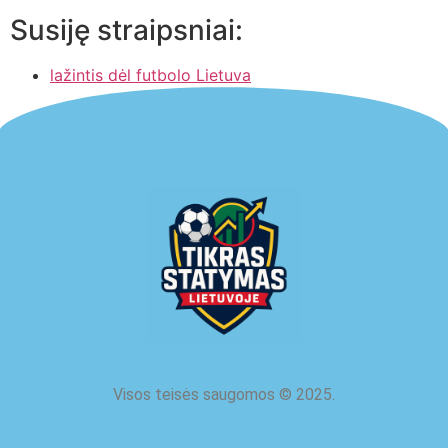
Susiję straipsniai:
lažintis dėl futbolo Lietuva
Visos teisės saugomos
©
2025.