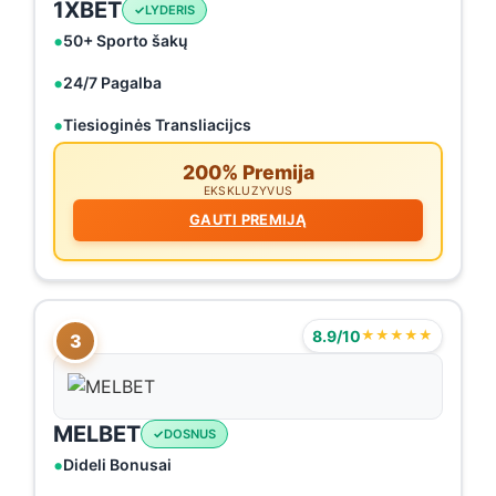
1XBET
LYDERIS
50+ Sporto šakų
24/7 Pagalba
Tiesioginės Transliacijcs
200% Premija
EKSKLUZYVUS
GAUTI PREMIJĄ
8.9/10
★★★★★
3
MELBET
DOSNUS
Dideli Bonusai