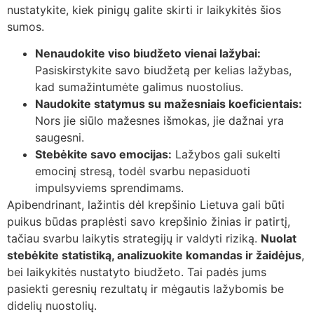
nustatykite, kiek pinigų galite skirti ir laikykitės šios
sumos.
Nenaudokite viso biudžeto vienai lažybai:
Pasiskirstykite savo biudžetą per kelias lažybas,
kad sumažintumėte galimus nuostolius.
Naudokite statymus su mažesniais koeficientais:
Nors jie siūlo mažesnes išmokas, jie dažnai yra
saugesni.
Stebėkite savo emocijas:
Lažybos gali sukelti
emocinį stresą, todėl svarbu nepasiduoti
impulsyviems sprendimams.
Apibendrinant, lažintis dėl krepšinio Lietuva gali būti
puikus būdas praplėsti savo krepšinio žinias ir patirtį,
tačiau svarbu laikytis strategijų ir valdyti riziką.
Nuolat
stebėkite statistiką, analizuokite komandas ir žaidėjus
,
bei laikykitės nustatyto biudžeto. Tai padės jums
pasiekti geresnių rezultatų ir mėgautis lažybomis be
didelių nuostolių.