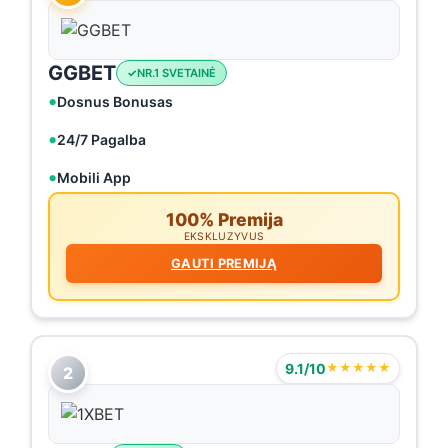
GGBET
NR.1 SVETAINĖ
Dosnus Bonusas
24/7 Pagalba
Mobili App
100% Premija
EKSKLUZYVUS
GAUTI PREMIJĄ
9.1/10
★★★★★
2