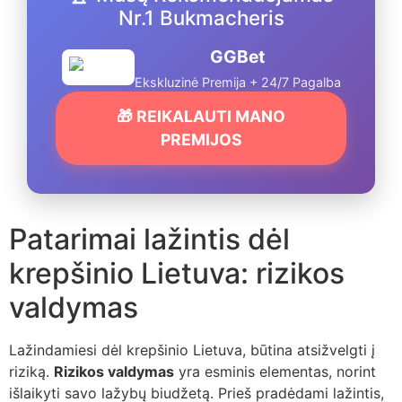
Nr.1 Bukmacheris
GGBet
Ekskluzinė Premija + 24/7 Pagalba
🎁 REIKALAUTI MANO
PREMIJOS
Patarimai lažintis dėl
krepšinio Lietuva: rizikos
valdymas
Lažindamiesi dėl krepšinio Lietuva, būtina atsižvelgti į
riziką.
Rizikos valdymas
yra esminis elementas, norint
išlaikyti savo lažybų biudžetą. Prieš pradėdami lažintis,