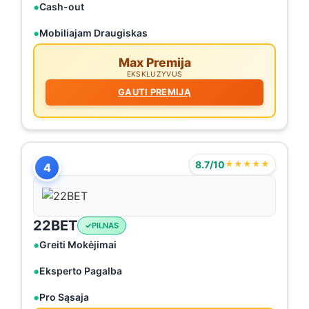
Cash-out
Mobiliajam Draugiskas
Max Premija
EKSKLUZYVUS
GAUTI PREMIJĄ
8.7/10
★★★★★
4
22BET
PILNAS
Greiti Mokėjimai
Eksperto Pagalba
Pro Sąsaja