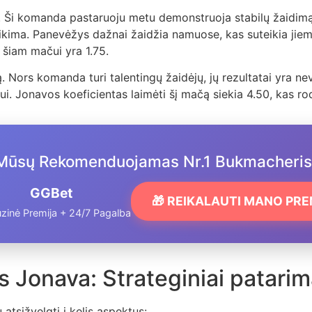
. Ši komanda pastaruoju metu demonstruoja stabilų žaidimą,
tikima. Panevėžys dažnai žaidžia namuose, kas suteikia jie
šiam mačui yra 1.75.
 Nors komanda turi talentingų žaidėjų, jų rezultatai yra nev
jimui. Jonavos koeficientas laimėti šį mačą siekia 4.50, kas r
Mūsų Rekomenduojamas Nr.1 Bukmacheris
GGBet
🎁 REIKALAUTI MANO PR
zinė Premija + 24/7 Pagalba
 Jonava: Strateginiai patarim
atsižvelgti į kelis aspektus: