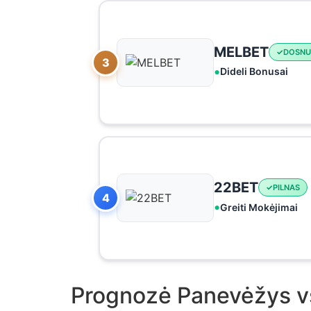
MELBET
DOSNU
3
Dideli Bonusai
22BET
PILNAS
4
Greiti Mokėjimai
Prognozė Panevėžys v