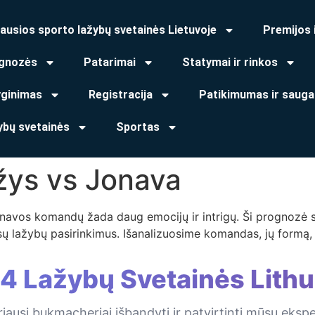
ausios sporto lažybų svetainės Lietuvoje
Premijos 
gnozės
Patarimai
Statymai ir rinkos
yginimas
Registracija
Patikimumas ir sauga
ybų svetainės
Sportas
ys vs Jonava
navos komandų žada daug emocijų ir intrigų. Ši prognozė ski
 jūsų lažybų pasirinkimus. Išanalizuosime komandas, jų formą
 4 Lažybų Svetainės Lithu
iausi bukmacheriai išbandyti ir patvirtinti mūsų eksp