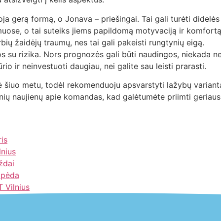
gerą formą, o Jonava – priešingai. Tai gali turėti didelės 
ose, o tai suteiks jiems papildomą motyvaciją ir komfortą
bių žaidėjų traumų, nes tai gali pakeisti rungtynių eigą.
os su rizika. Nors prognozės gali būti naudingos, niekada ne
 ir neinvestuoti daugiau, nei galite sau leisti prarasti.
šiuo metu, todėl rekomenduoju apsvarstyti lažybų variantą
inių naujienų apie komandas, kad galėtumėte priimti geriau
ris
nius
ždai
aipėda
 Vilnius