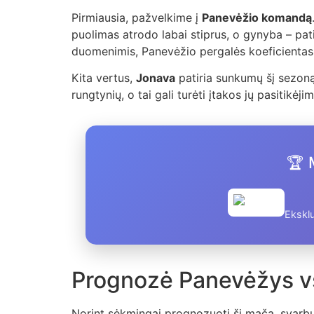
Pirmiausia, pažvelkime į
Panevėžio komandą
puolimas atrodo labai stiprus, o gynyba – pa
duomenimis, Panevėžio pergalės koeficientas 
Kita vertus,
Jonava
patiria sunkumų šį sezoną.
rungtynių, o tai gali turėti įtakos jų pasitikė
🏆 
Eksklu
Prognozė Panevėžys vs
Norint sėkmingai prognozuoti šį mačą, svarbu 