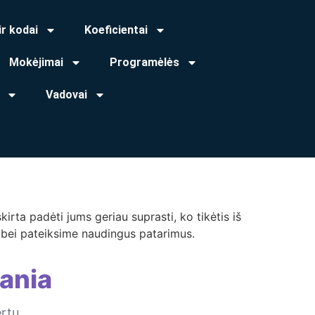
ir kodai
Koeficientai
Mokėjimai
Programėlės
Vadovai
rta padėti jums geriau suprasti, ko tikėtis iš
, bei pateiksime naudingus patarimus.
ania
ertų