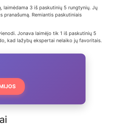
 laimėdama 3 iš paskutinių 5 rungtynių. Jų
ms pranašumą. Remiantis paskutiniais
ienodi. Jonava laimėjo tik 1 iš paskutinių 5
odo, kad lažybų ekspertai nelaiko jų favoritais.
EMIJOS
ai