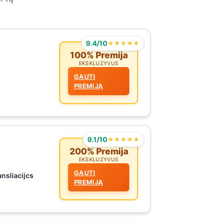
9.4/10
★★★★★
100% Premija
EKSKLUZYVUS
GAUTI
PREMIJĄ
9.1/10
★★★★★
200% Premija
EKSKLUZYVUS
GAUTI
ansliacijcs
PREMIJĄ