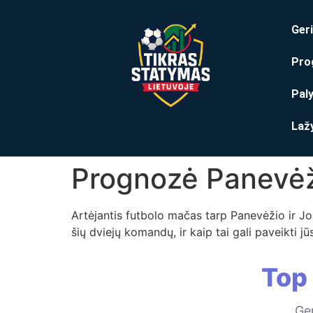
Geri
Pro
Pal
Laž
Prognozė Panevėž
Artėjantis futbolo mačas tarp Panevėžio ir Jo
šių dviejų komandų, ir kaip tai gali paveikti
Top
Ger