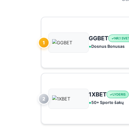
GGBET
NR.1 SVE
1
Dosnus Bonusas
1XBET
LYDERIS
2
50+ Sporto šakų