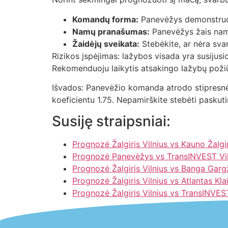
Komandų forma:
Panevėžys demonstruoja 
Namų pranašumas:
Panevėžys žais namu
Žaidėjų sveikata:
Stebėkite, ar nėra svar
Rizikos įspėjimas: lažybos visada yra susijusi
Rekomenduoju laikytis atsakingo lažybų požiūrio
Išvados: Panevėžio komanda atrodo stipresnė 
koeficientu 1.75. Nepamirškite stebėti paskut
Susiję straipsniai:
Prognozė Žalgiris Vilnius vs Kauno Žalgi
Prognozė Panevėžys vs TransINVEST Vil
Prognozė Žalgiris Vilnius vs Banga Garg
Prognozė Žalgiris Vilnius vs Atlantas Kl
Prognozė Žalgiris Vilnius vs TransINVEST