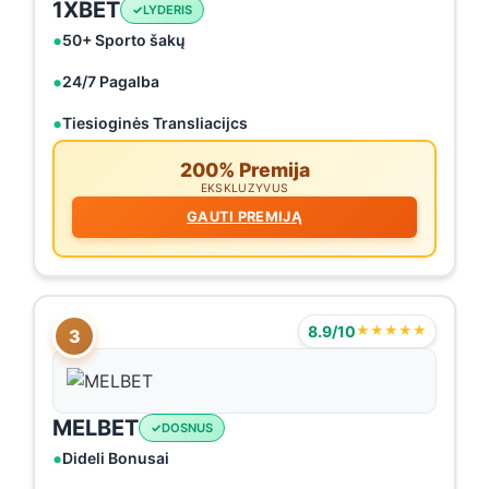
1XBET
LYDERIS
50+ Sporto šakų
24/7 Pagalba
Tiesioginės Transliacijcs
200% Premija
EKSKLUZYVUS
GAUTI PREMIJĄ
8.9/10
★★★★★
3
MELBET
DOSNUS
Dideli Bonusai