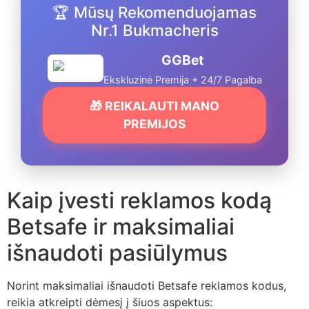
🏆 Mūsų Rekomenduojamas
Nr.1 Bukmacheris
GGBet
Ekskluzinė Premija + 24/7 Pagalba
🎁 REIKALAUTI MANO
PREMIJOS
Kaip įvesti reklamos kodą
Betsafe ir maksimaliai
išnaudoti pasiūlymus
Norint maksimaliai išnaudoti Betsafe reklamos kodus,
reikia atkreipti dėmesį į šiuos aspektus: