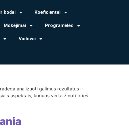
ir kodai
Koeficientai
Mokėjimai
Programėlės
Vadovai
pradeda analizuoti galimus rezultatus ir
ais aspektais, kuriuos verta žinoti prieš
ania