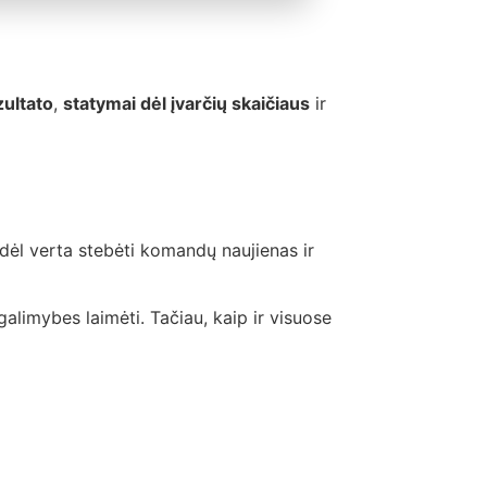
zultato
,
statymai dėl įvarčių skaičiaus
ir
 todėl verta stebėti komandų naujienas ir
alimybes laimėti. Tačiau, kaip ir visuose