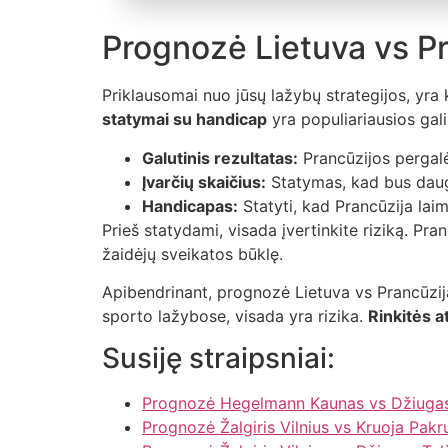
Prognozė Lietuva vs P
Priklausomai nuo jūsų lažybų strategijos, yra
statymai su handicap
yra populiariausios gal
Galutinis rezultatas:
Prancūzijos pergalė 
Įvarčių skaičius:
Statymas, kad bus daugia
Handicapas:
Statyti, kad Prancūzija laim
Prieš statydami, visada įvertinkite riziką. Pra
žaidėjų sveikatos būklę.
Apibendrinant, prognozė Lietuva vs Prancūzija
sporto lažybose, visada yra rizika.
Rinkitės at
Susiję straipsniai:
Prognozė Hegelmann Kaunas vs Džiugas 
Prognozė Žalgiris Vilnius vs Kruoja Pakr