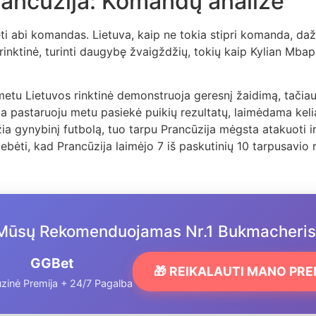
rancūzija: Komandų analizė
nėti abi komandas. Lietuva, kaip ne tokia stipri komanda, da
rinktinė, turinti daugybę žvaigždžių, tokių kaip Kylian Mba
etu Lietuvos rinktinė demonstruoja geresnį žaidimą, tačiau
a pastaruoju metu pasiekė puikių rezultatų, laimėdama keli
ia gynybinį futbolą, tuo tarpu Prancūzija mėgsta atakuoti i
bėti, kad Prancūzija laimėjo 7 iš paskutinių 10 tarpusavio r
Mūsų Rekomenduojamas Nr.1 Bukmacheris
GGBet
🎁 REIKALAUTI MANO PR
zinė Premija + 24/7 Pagalba