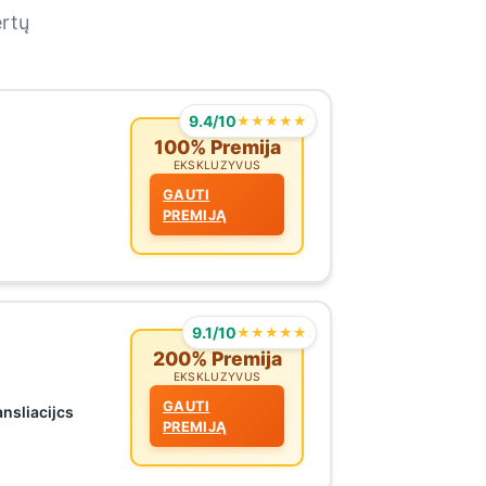
ertų
9.4/10
★★★★★
100% Premija
EKSKLUZYVUS
GAUTI
PREMIJĄ
9.1/10
★★★★★
200% Premija
EKSKLUZYVUS
GAUTI
ansliacijcs
PREMIJĄ