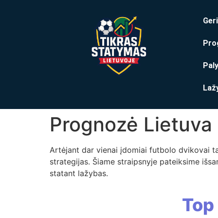
Geri
Pro
Pal
Laž
Prognozė Lietuva 
Artėjant dar vienai įdomiai futbolo dvikovai ta
strategijas. Šiame straipsnyje pateiksime išsa
statant lažybas.
Top