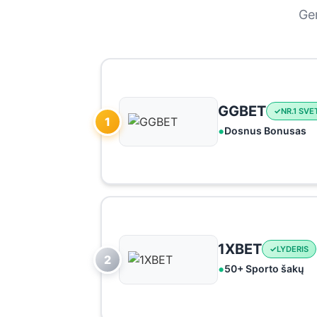
Ger
GGBET
NR.1 SVE
1
Dosnus Bonusas
1XBET
LYDERIS
2
50+ Sporto šakų