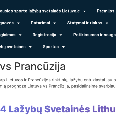
ausios sporto lažybų svetainės Lietuvoje
Premijos 
gnozės
Patarimai
Statymai ir rinkos
yginimas
Registracija
Patikimumas ir sauga
ybų svetainės
Sportas
vs Prancūzija
rp Lietuvos ir Prancūzijos rinktinių, lažybų entuziastai jau 
mią prognozę Lietuva vs Prancūzija, pasidalinsime svarbiausi
 4 Lažybų Svetainės Lithu