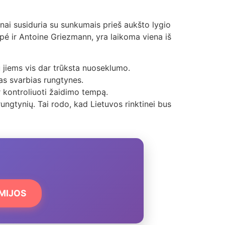
žnai susiduria su sunkumais prieš aukšto lygio
ppé ir Antoine Griezmann, yra laikoma viena iš
 jiems vis dar trūksta nuoseklumo.
as svarbias rungtynes.
r kontroliuoti žaidimo tempą.
ungtynių. Tai rodo, kad Lietuvos rinktinei bus
EMIJOS