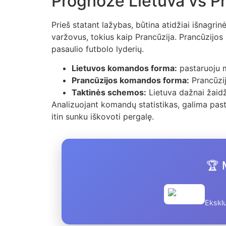
Prognozė Lietuva vs P
Prieš statant lažybas, būtina atidžiai išnagri
varžovus, tokius kaip Prancūzija. Prancūzijos 
pasaulio futbolo lyderių.
Lietuvos komandos forma:
pastaruoju m
Prancūzijos komandos forma:
Prancūzij
Taktinės schemos:
Lietuva dažnai žaidž
Analizuojant komandų statistikas, galima paste
itin sunku iškovoti pergalę.
🏆 
Eksklu