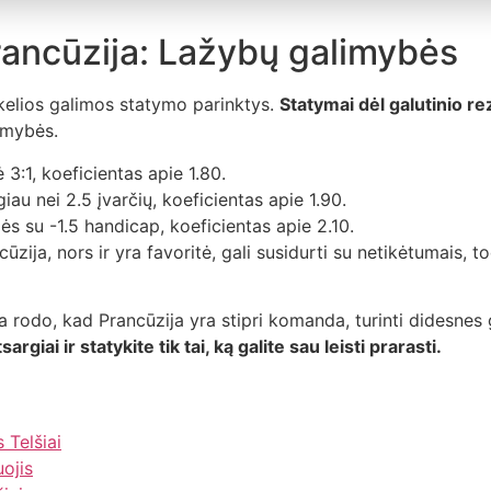
rancūzija: Lažybų galimybės
 kelios galimos statymo parinktys.
Statymai dėl galutinio re
imybės.
3:1, koeficientas apie 1.80.
u nei 2.5 įvarčių, koeficientas apie 1.90.
ės su -1.5 handicap, koeficientas apie 2.10.
ncūzija, nors ir yra favoritė, gali susidurti su netikėtumais,
 rodo, kad Prancūzija yra stipri komanda, turinti didesnes g
sargiai ir statykite tik tai, ką galite sau leisti prarasti.
Telšiai
uojis