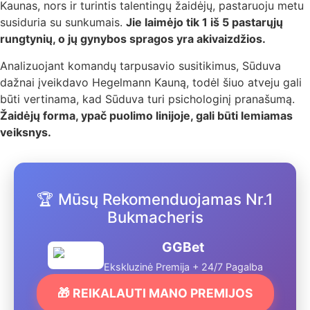
Kaunas, nors ir turintis talentingų žaidėjų, pastaruoju metu
susiduria su sunkumais.
Jie laimėjo tik 1 iš 5 pastarųjų
rungtynių, o jų gynybos spragos yra akivaizdžios.
Analizuojant komandų tarpusavio susitikimus, Sūduva
dažnai įveikdavo Hegelmann Kauną, todėl šiuo atveju gali
būti vertinama, kad Sūduva turi psichologinį pranašumą.
Žaidėjų forma, ypač puolimo linijoje, gali būti lemiamas
veiksnys.
🏆 Mūsų Rekomenduojamas Nr.1
Bukmacheris
GGBet
Ekskluzinė Premija + 24/7 Pagalba
🎁 REIKALAUTI MANO PREMIJOS