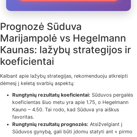
Prognozė Sūduva
Marijampolė vs Hegelmann
Kaunas: lažybų strategijos ir
koeficientai
Kalbant apie lažybų strategijas, rekomenduoju atkreipti
dėmesį į keletą svarbių aspektų:
Rungtynių rezultatų koeficientai:
Sūduvos pergalės
koeficientas šiuo metu yra apie 1.75, o Hegelmann
Kauno – 4.50. Tai rodo, kad Sūduva yra aiškus
favoritas.
Rungtynių rezultatų prognozės:
Atsižvelgiant į
Sūduvos gynybą, gali būti įdomu statyti ant « pirmo