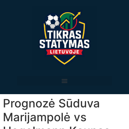
Prognozė Sūduva
Marijampolė vs