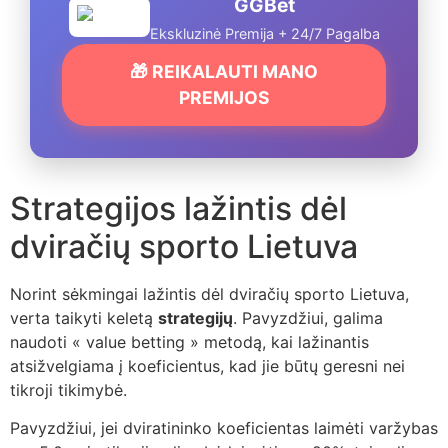
GGBet
Ekskluzinė Premija + 24/7 Pagalba
🎁 REIKALAUTI MANO
PREMIJOS
Strategijos lažintis dėl
dviračių sporto Lietuva
Norint sėkmingai lažintis dėl dviračių sporto Lietuva,
verta taikyti keletą
strategijų
. Pavyzdžiui, galima
naudoti « value betting » metodą, kai lažinantis
atsižvelgiama į koeficientus, kad jie būtų geresni nei
tikroji tikimybė.
Pavyzdžiui, jei dviratininko koeficientas laimėti varžybas