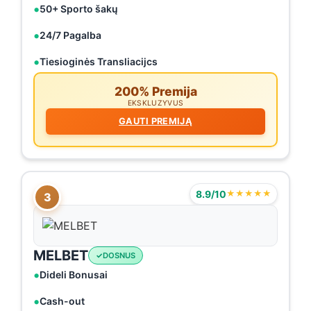
50+ Sporto šakų
24/7 Pagalba
Tiesioginės Transliacijcs
200% Premija
EKSKLUZYVUS
GAUTI PREMIJĄ
8.9/10
★★★★★
3
MELBET
DOSNUS
Dideli Bonusai
Cash-out