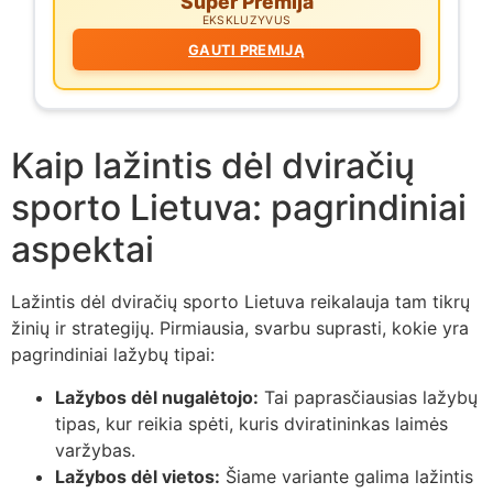
Super Premija
EKSKLUZYVUS
GAUTI PREMIJĄ
Kaip lažintis dėl dviračių
sporto Lietuva: pagrindiniai
aspektai
Lažintis dėl dviračių sporto Lietuva reikalauja tam tikrų
žinių ir strategijų. Pirmiausia, svarbu suprasti, kokie yra
pagrindiniai lažybų tipai:
Lažybos dėl nugalėtojo:
Tai paprasčiausias lažybų
tipas, kur reikia spėti, kuris dviratininkas laimės
varžybas.
Lažybos dėl vietos:
Šiame variante galima lažintis