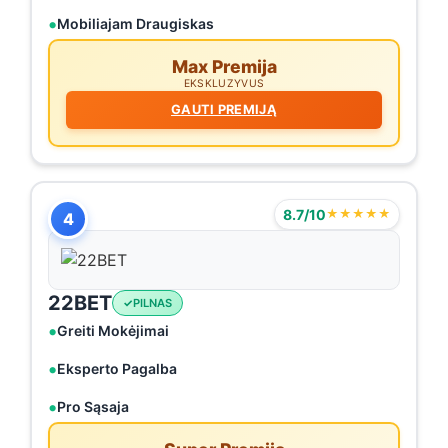
Mobiliajam Draugiskas
Max Premija
EKSKLUZYVUS
GAUTI PREMIJĄ
8.7/10
★★★★★
4
22BET
PILNAS
Greiti Mokėjimai
Eksperto Pagalba
Pro Sąsaja