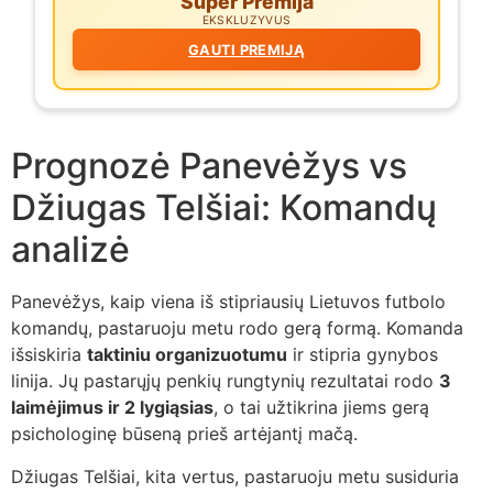
Super Premija
EKSKLUZYVUS
GAUTI PREMIJĄ
Prognozė Panevėžys vs
Džiugas Telšiai: Komandų
analizė
Panevėžys, kaip viena iš stipriausių Lietuvos futbolo
komandų, pastaruoju metu rodo gerą formą. Komanda
išsiskiria
taktiniu organizuotumu
ir stipria gynybos
linija. Jų pastarųjų penkių rungtynių rezultatai rodo
3
laimėjimus ir 2 lygiąsias
, o tai užtikrina jiems gerą
psichologinę būseną prieš artėjantį mačą.
Džiugas Telšiai, kita vertus, pastaruoju metu susiduria