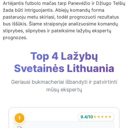
Artėjantis futbolo mačas tarp Panevėžio ir Džiugo Telšių
žada būti intriguojantis. Abiejų komandų forma
pastaruoju metu skiriasi, todėl prognozuoti rezultatus
bus iššūkis. Šiame straipsnyje analizuosime komandų
stiprybes, silpnybes ir pateiksime lažybų ekspertų
prognozes.
Top 4 Lažybų
Svetainės Lithuania
Geriausi bukmacheriai išbandyti ir patvirtinti
mūsų ekspertų
9.4/10
★★★★★
1