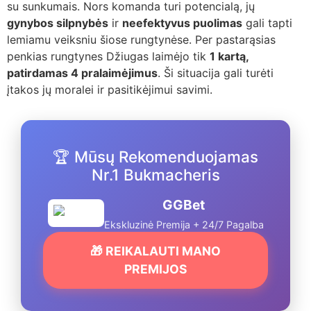
su sunkumais. Nors komanda turi potencialą, jų
gynybos silpnybės
ir
neefektyvus puolimas
gali tapti
lemiamu veiksniu šiose rungtynėse. Per pastarąsias
penkias rungtynes Džiugas laimėjo tik
1 kartą,
patirdamas 4 pralaimėjimus
. Ši situacija gali turėti
įtakos jų moralei ir pasitikėjimui savimi.
🏆 Mūsų Rekomenduojamas
Nr.1 Bukmacheris
GGBet
Ekskluzinė Premija + 24/7 Pagalba
🎁 REIKALAUTI MANO
PREMIJOS