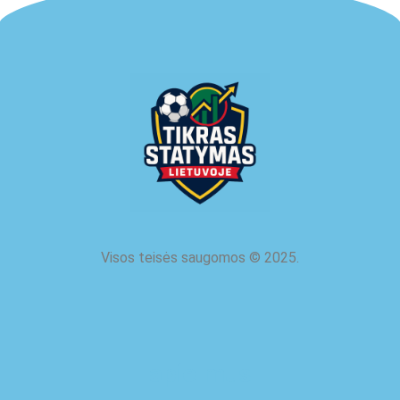
Visos teisės saugomos
©
2025.
apie mus