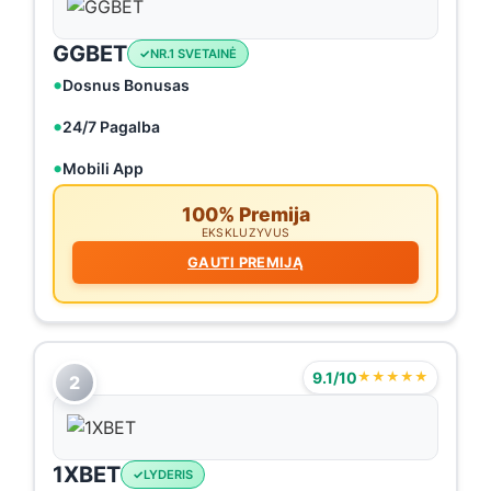
GGBET
NR.1 SVETAINĖ
Dosnus Bonusas
24/7 Pagalba
Mobili App
100% Premija
EKSKLUZYVUS
GAUTI PREMIJĄ
9.1/10
★★★★★
2
1XBET
LYDERIS