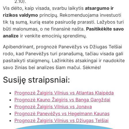
2.10).
Vis dėlto, kaip visada, svarbu laikytis
atsargumo ir
rizikos valdymo
principų. Rekomenduojama investuoti
tik tą sumą, kurią esate pasiruošę prarasti. Lažybos turi
būti malonumas, o ne finansinė našta.
Pasitikėkite savo
analize
ir venkite emocinių sprendimų.
Apibendrinant, prognozė Panevėžys vs Džiugas Telšiai
rodo, kad Panevėžys turi pranašumą, tačiau visada gali
pasitaikyti staigmenų. Lažinkitės atsakingai ir naudokite
savo žinias bei analizes šiam mačui. Sėkmės!
Susiję straipsniai:
Prognozė Žalgiris Vilnius vs Atlantas Klaipėda
Prognozė Kauno Žalgiris vs Banga Gargždai
Prognozė Žalgiris Vilnius vs Jonava
Prognozė Panevėžys vs Hegelmann Kaunas
Prognozė Žalgiris Vilnius vs Džiugas Telšiai