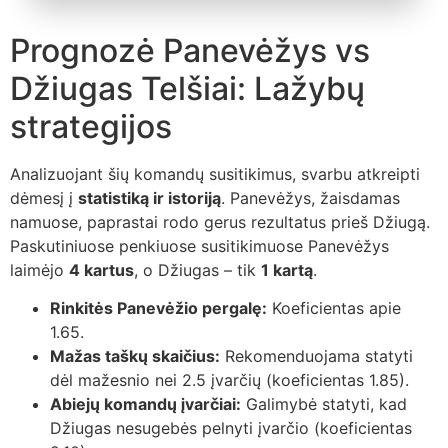
Prognozė Panevėžys vs
Džiugas Telšiai: Lažybų
strategijos
Analizuojant šių komandų susitikimus, svarbu atkreipti
dėmesį į
statistiką ir istoriją
. Panevėžys, žaisdamas
namuose, paprastai rodo gerus rezultatus prieš Džiugą.
Paskutiniuose penkiuose susitikimuose Panevėžys
laimėjo
4 kartus
, o Džiugas – tik
1 kartą
.
Rinkitės Panevėžio pergalę:
Koeficientas apie
1.65.
Mažas taškų skaičius:
Rekomenduojama statyti
dėl mažesnio nei 2.5 įvarčių (koeficientas 1.85).
Abiejų komandų įvarčiai:
Galimybė statyti, kad
Džiugas nesugebės pelnyti įvarčio (koeficientas