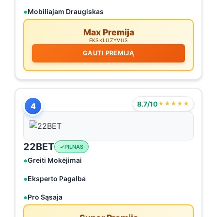
Mobiliajam Draugiskas
Max Premija
EKSKLUZYVUS
GAUTI PREMIJĄ
8.7/10
★★★★★
4
22BET
PILNAS
Greiti Mokėjimai
Eksperto Pagalba
Pro Sąsaja