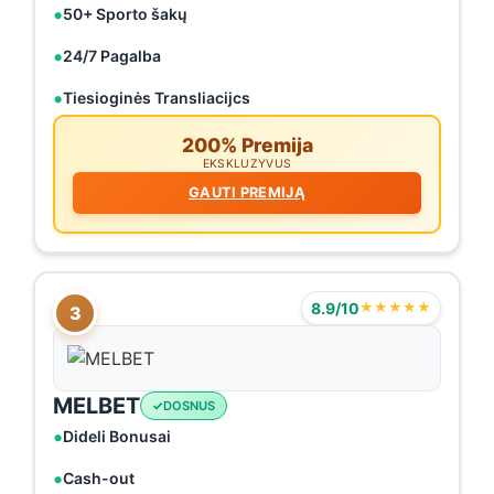
50+ Sporto šakų
24/7 Pagalba
Tiesioginės Transliacijcs
200% Premija
EKSKLUZYVUS
GAUTI PREMIJĄ
8.9/10
★★★★★
3
MELBET
DOSNUS
Dideli Bonusai
Cash-out