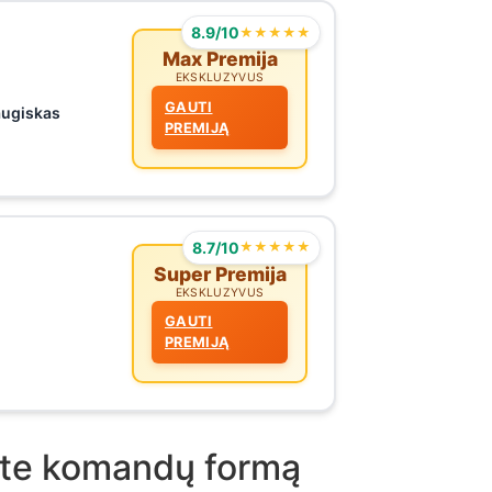
8.9/10
★★★★★
Max Premija
EKSKLUZYVUS
GAUTI
augiskas
PREMIJĄ
8.7/10
★★★★★
Super Premija
EKSKLUZYVUS
GAUTI
PREMIJĄ
kite komandų formą