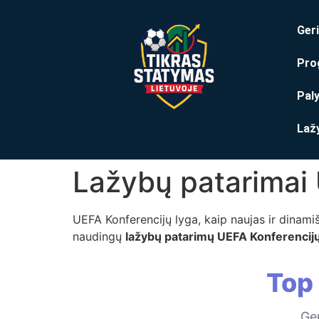
Geri
Pro
Pal
Laž
Lažybų patarimai 
UEFA Konferencijų lyga, kaip naujas ir dinam
naudingų
lažybų patarimų UEFA Konferencijų
Top
Ger