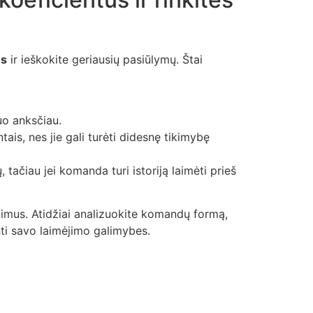
us
ir ieškokite geriausių pasiūlymų. Štai
uo anksčiau.
ais, nes jie gali turėti didesnę tikimybę
, tačiau jei komanda turi istoriją laimėti prieš
dimus. Atidžiai analizuokite komandų formą,
inti savo laimėjimo galimybes.