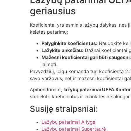
geriausius
Koeficientai yra esminis lažybų dalykas, nes ji
keletas patarimų:
Palyginkite koeficientus:
Naudokite keli
Lažykite anksčiau:
Dažnai koeficientai g
Mažesni koeficientai gali būti saugesni:
laimėti.
Pavyzdžiui, jeigu komanda turi koeficientą 2.50,
savo varžovus, net ir mažesni koeficientai gal
Apibendrinant,
lažybų patarimai UEFA Konfer
stebėkite koeficientus ir lažinkitės atsakingai
Susiję straipsniai:
Lažybų patarimai A lyga
Lažybų patarimai Supertaurė