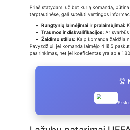
Prieš statydami už bet kurią komandą, būtina 
tarptautinėse, gali suteikti vertingos inform
Rungtynių laimėjimai ir pralaimėjimai:
K
Traumos ir diskvalifikacijos:
Ar svarbūs ž
Žaidimo stilius:
Kaip komanda žaidžia na
Pavyzdžiui, jei komanda laimėjo 4 iš 5 paskut
pasirinkimas, net jei koeficientas yra apie 1.80
🏆 
Eksklu
Lažybų patarimai UEFA K