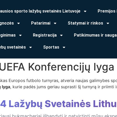
ausios sporto lažybų svetainės Lietuvoje
Premijos 
gnozės
Patarimai
Statymai ir rinkos
yginimas
Registracija
Patikimumas ir sauga
ybų svetainės
Sportas
UEFA Konferencijų lyga
iškas Europos futbolo turnyras, atveria naujas galimybes s
 lyga
, kurie padės jums geriau suprasti šį turnyrą ir priimt
 4 Lažybų Svetainės Lithu
iausi bukmacheriai išbandyti ir patvirtinti mūsų eksp