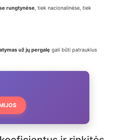
ėse rungtynėse
, tiek nacionalinėse, tiek
atymas už jų pergalę
gali būti patrauklus
EMIJOS
oeficientus ir rinkitės