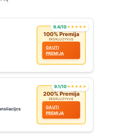
9.4/10
★★★★★
100% Premija
EKSKLUZYVUS
GAUTI
PREMIJĄ
9.1/10
★★★★★
200% Premija
EKSKLUZYVUS
GAUTI
ansliacijcs
PREMIJĄ