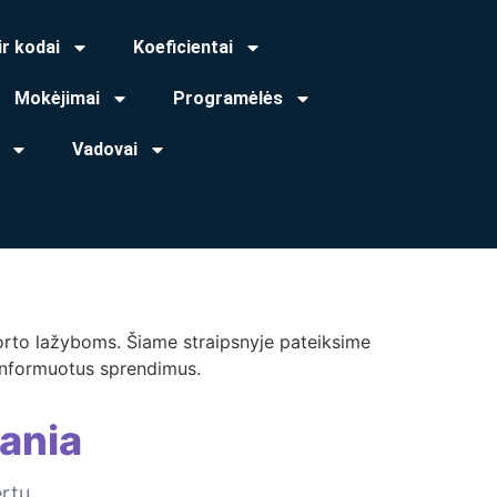
ir kodai
Koeficientai
Mokėjimai
Programėlės
Vadovai
porto lažyboms. Šiame straipsnyje pateiksime
i informuotus sprendimus.
ania
ertų