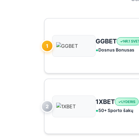
GGBET
NR.1 SVE
1
Dosnus Bonusas
1XBET
LYDERIS
2
50+ Sporto šakų