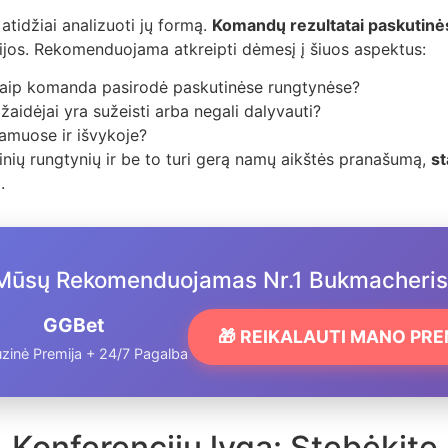
atidžiai analizuoti jų formą.
Komandų rezultatai paskutin
acijos. Rekomenduojama atkreipti dėmesį į šiuos aspektus:
aip komanda pasirodė paskutinėse rungtynėse?
aidėjai yra sužeisti arba negali dalyvauti?
muose ir išvykoje?
inių rungtynių ir be to turi gerą namų aikštės pranašumą,
st
.
Mūsų Rekomenduojamas Nr.1 Bukmacheris
GGBet
🎁 REIKALAUTI MANO PR
zinė Premija + 24/7 Pagalba
onferencijų lyga: Stebėkite k