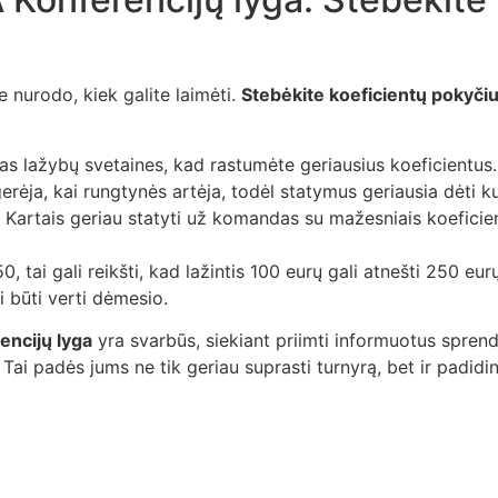
e nurodo, kiek galite laimėti.
Stebėkite koeficientų pokyči
as lažybų svetaines, kad rastumėte geriausius koeficientus.
erėja, kai rungtynės artėja, todėl statymus geriausia dėti k
Kartais geriau statyti už komandas su mažesniais koeficient
 tai gali reikšti, kad lažintis 100 eurų gali atnešti 250 eurų
i būti verti dėmesio.
encijų lyga
yra svarbūs, siekiant priimti informuotus spren
. Tai padės jums ne tik geriau suprasti turnyrą, bet ir padid