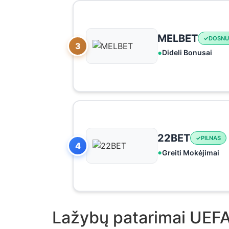
MELBET
DOSNU
3
Dideli Bonusai
22BET
PILNAS
4
Greiti Mokėjimai
Lažybų patarimai UEFA