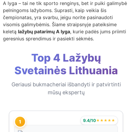
A lyga – tai ne tik sporto renginys, bet ir puiki galimybė
pelningoms lažyboms. Suprasti, kaip veikia šis
čempionatas, yra svarbu, jeigu norite pasinaudoti
visomis galimybėmis. Šiame straipsnyje pateiksime
keletą
lažybų patarimų A lyga
, kurie padės jums priimti
geresnius sprendimus ir pasiekti sėkmės.
Top 4 Lažybų
Svetainės Lithuania
Geriausi bukmacheriai išbandyti ir patvirtinti
mūsų ekspertų
9.4/10
★★★★★
1