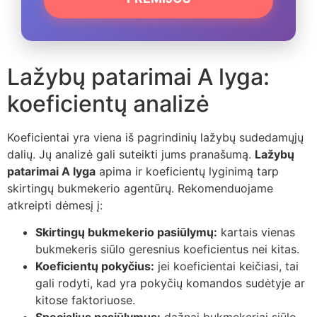
Lažybų patarimai A lyga:
koeficientų analizė
Koeficientai yra viena iš pagrindinių lažybų sudedamųjų
dalių. Jų analizė gali suteikti jums pranašumą.
Lažybų
patarimai A lyga
apima ir koeficientų lyginimą tarp
skirtingų bukmekerio agentūrų. Rekomenduojame
atkreipti dėmesį į:
Skirtingų bukmekerio pasiūlymų:
kartais vienas
bukmekeris siūlo geresnius koeficientus nei kitas.
Koeficientų pokyčius:
jei koeficientai keičiasi, tai
gali rodyti, kad yra pokyčių komandos sudėtyje ar
kitose faktoriuose.
Specialius pasiūlymus:
dažnai bukmekeriai siūlo