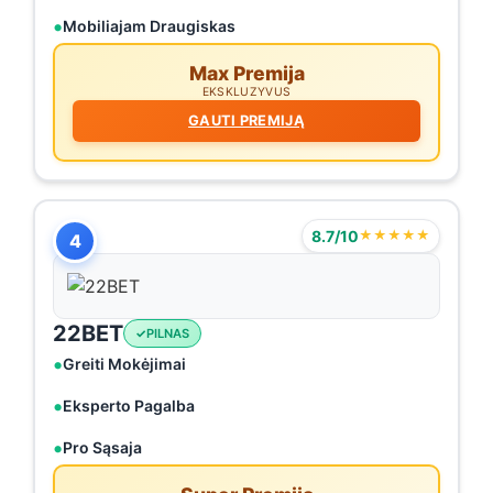
Mobiliajam Draugiskas
Max Premija
EKSKLUZYVUS
GAUTI PREMIJĄ
8.7/10
★★★★★
4
22BET
PILNAS
Greiti Mokėjimai
Eksperto Pagalba
Pro Sąsaja