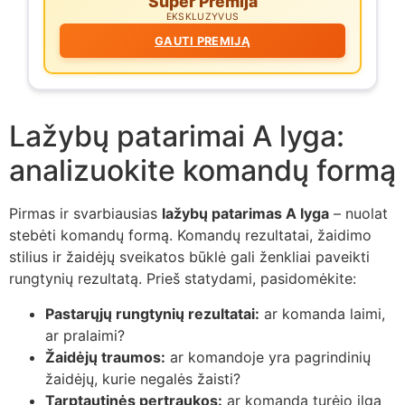
Super Premija
EKSKLUZYVUS
GAUTI PREMIJĄ
Lažybų patarimai A lyga:
analizuokite komandų formą
Pirmas ir svarbiausias
lažybų patarimas A lyga
– nuolat
stebėti komandų formą. Komandų rezultatai, žaidimo
stilius ir žaidėjų sveikatos būklė gali ženkliai paveikti
rungtynių rezultatą. Prieš statydami, pasidomėkite:
Pastarųjų rungtynių rezultatai:
ar komanda laimi,
ar pralaimi?
Žaidėjų traumos:
ar komandoje yra pagrindinių
žaidėjų, kurie negalės žaisti?
Tarptautinės pertraukos:
ar komanda turėjo ilgą