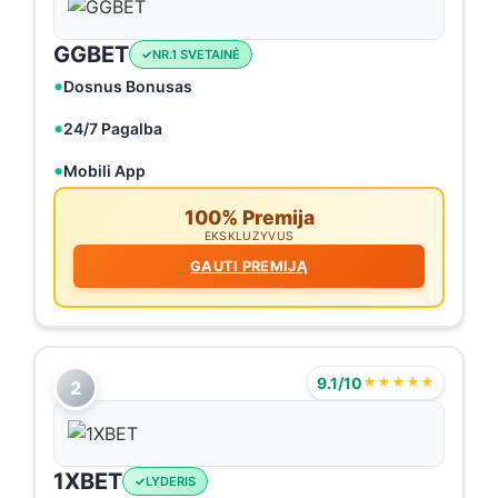
GGBET
NR.1 SVETAINĖ
Dosnus Bonusas
24/7 Pagalba
Mobili App
100% Premija
EKSKLUZYVUS
GAUTI PREMIJĄ
9.1/10
★★★★★
2
1XBET
LYDERIS