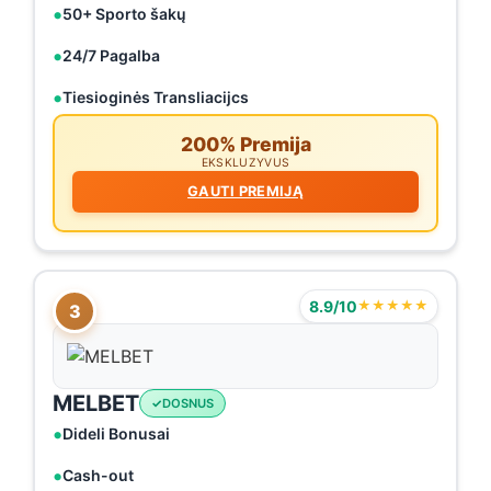
50+ Sporto šakų
24/7 Pagalba
Tiesioginės Transliacijcs
200% Premija
EKSKLUZYVUS
GAUTI PREMIJĄ
8.9/10
★★★★★
3
MELBET
DOSNUS
Dideli Bonusai
Cash-out