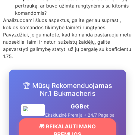
pertrauką, ar buvo užimta rungtynėmis su kitomis
komandomis?
Analizuodami šiuos aspektus, galite geriau suprasti,
kokios komandos tikimybė laimėti rungtynes.
Pavyzdžiui, jeigu matote, kad komanda pastaruoju metu
nuosekliai laimi ir neturi sužeistų žaidėjų, galite
apsvarstyti galimybę statyti už jų pergalę su koeficientu
1.75.
🏆 Mūsų Rekomenduojamas
Nr.1 Bukmacheris
GGBet
Ekskluzinė Premija + 24/7 Pagalba
🎁 REIKALAUTI MANO
PREMIJOS