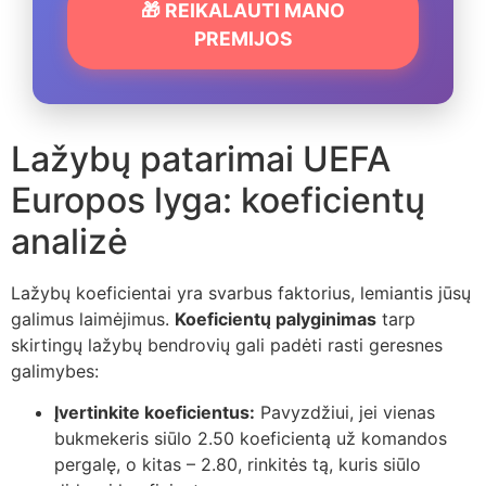
🎁 REIKALAUTI MANO
PREMIJOS
Lažybų patarimai UEFA
Europos lyga: koeficientų
analizė
Lažybų koeficientai yra svarbus faktorius, lemiantis jūsų
galimus laimėjimus.
Koeficientų palyginimas
tarp
skirtingų lažybų bendrovių gali padėti rasti geresnes
galimybes:
Įvertinkite koeficientus:
Pavyzdžiui, jei vienas
bukmekeris siūlo 2.50 koeficientą už komandos
pergalę, o kitas – 2.80, rinkitės tą, kuris siūlo