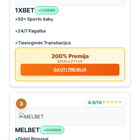
1XBET
LYDERIS
50+ Sporto šakų
24/7 Pagalba
Tiesioginės Transliacijcs
200% Premija
EKSKLUZYVUS
GAUTI PREMIJĄ
8.9/10
★★★★★
3
MELBET
DOSNUS
Dideli Bonusai