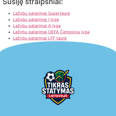
Susiję straipsniai:
Lažybų patarimai Supertaurė
Lažybų patarimai I lyga
Lažybų patarimai A lyga
Lažybų patarimai UEFA Čempionų lyga
Lažybų patarimai LFF taurė