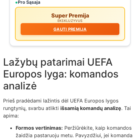
Pro Sąsaja
Super Premija
EKSKLUZYVUS
GAUTI PREMIJĄ
Lažybų patarimai UEFA
Europos lyga: komandos
analizė
Prieš pradėdami lažintis dėl UEFA Europos lygos
rungtynių, svarbu atlikti
išsamią komandų analizę
. Tai
apima:
Formos vertinimas:
Peržiūrėkite, kaip komandos
žaidžia pastaruoju metu. Pavyzdžiui, jei komanda