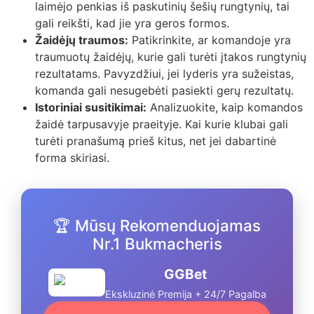
laimėjo penkias iš paskutinių šešių rungtynių, tai
gali reikšti, kad jie yra geros formos.
Žaidėjų traumos:
Patikrinkite, ar komandoje yra
traumuotų žaidėjų, kurie gali turėti įtakos rungtynių
rezultatams. Pavyzdžiui, jei lyderis yra sužeistas,
komanda gali nesugebėti pasiekti gerų rezultatų.
Istoriniai susitikimai:
Analizuokite, kaip komandos
žaidė tarpusavyje praeityje. Kai kurie klubai gali
turėti pranašumą prieš kitus, net jei dabartinė
forma skiriasi.
🏆 Mūsų Rekomenduojamas
Nr.1 Bukmacheris
GGBet
Ekskluzinė Premija + 24/7 Pagalba