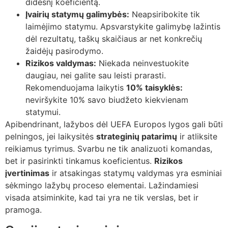
didesnį koeficientą.
Įvairių statymų galimybės:
Neapsiribokite tik
laimėjimo statymu. Apsvarstykite galimybę lažintis
dėl rezultatų, taškų skaičiaus ar net konkrečių
žaidėjų pasirodymo.
Rizikos valdymas:
Niekada neinvestuokite
daugiau, nei galite sau leisti prarasti.
Rekomenduojama laikytis
10% taisyklės:
neviršykite 10% savo biudžeto kiekvienam
statymui.
Apibendrinant, lažybos dėl UEFA Europos lygos gali būti
pelningos, jei laikysitės
strateginių patarimų
ir atliksite
reikiamus tyrimus. Svarbu ne tik analizuoti komandas,
bet ir pasirinkti tinkamus koeficientus.
Rizikos
įvertinimas
ir atsakingas statymų valdymas yra esminiai
sėkmingo lažybų proceso elementai. Lažindamiesi
visada atsiminkite, kad tai yra ne tik verslas, bet ir
pramoga.