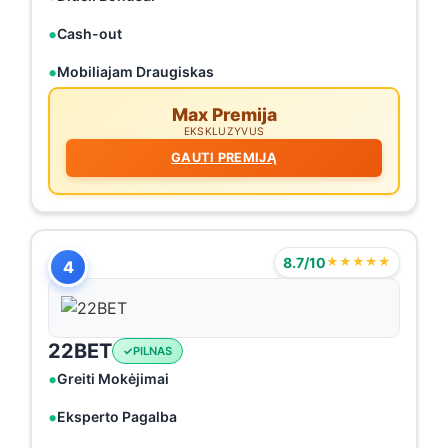
Cash-out
Mobiliajam Draugiskas
Max Premija
EKSKLUZYVUS
GAUTI PREMIJĄ
8.7/10
★★★★★
4
22BET
PILNAS
Greiti Mokėjimai
Eksperto Pagalba