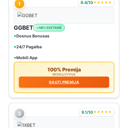
9.4/10
★★★★★
1
GGBET
NR.1 SVETAINĖ
Dosnus Bonusas
24/7 Pagalba
Mobili App
100% Premija
EKSKLUZYVUS
GAUTI PREMIJĄ
9.1/10
★★★★★
2