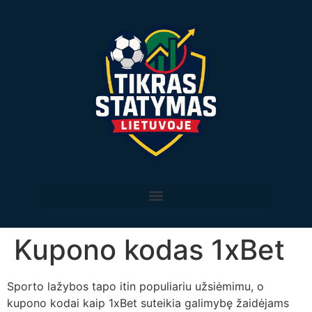
Kupono kodas 1xBet
Sporto lažybos tapo itin populiariu užsiėmimu, o
kupono kodai kaip 1xBet suteikia galimybę žaidėjams