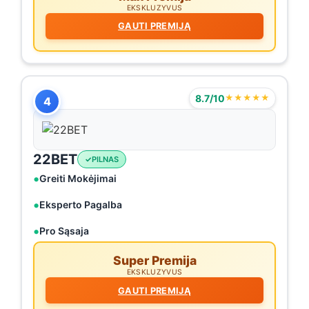
EKSKLUZYVUS
GAUTI PREMIJĄ
8.7/10
★★★★★
4
22BET
PILNAS
Greiti Mokėjimai
Eksperto Pagalba
Pro Sąsaja
Super Premija
EKSKLUZYVUS
GAUTI PREMIJĄ