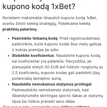
kupono kodą 1xBet?
Norėdami maksimaliai išnaudoti kupono kodą 1xBet,
svarbu žinoti keletą strategijų. Pateikiame keletą
praktinių patarimų
:
Pasirinkite tinkamą kodą
: Prieš registruodamiesi,
patikrinkite, kurie kupono kodai šiuo metu galioja
ir kokias premijas jie siūlo.
Stebėkite koeficientus
: Naudokite kupono kodą,
kai koeficientai yra palankūs. Pavyzdžiui, jei
planuojate statyti 50 EUR ant futbolo rungtynių su
2.5 koeficientu, kupono kodas gali padidinti jūsų
potencialią laimėjimo sumą.
Naudokite nemokamus statymus protingai
:
Pasinaudokite nemokamais statymais, kad
išbandytumėte skirtingas sporto šakas ar statymų
tipus be rizikos prarasti savo lėšas.
Taip pat svarbu nepamiršti apie
rizikos valdymą
.