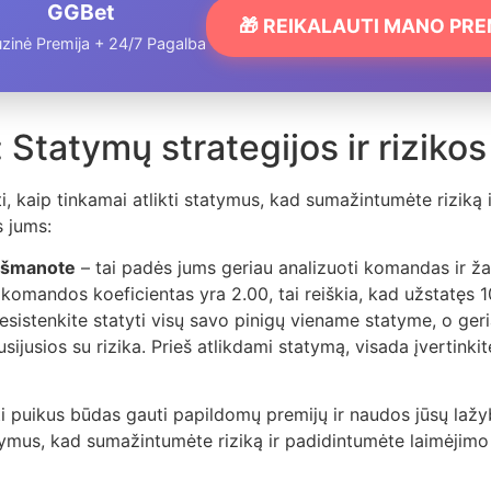
GGBet
🎁 REIKALAUTI MANO PR
zinė Premija + 24/7 Pagalba
Statymų strategijos ir riziko
, kaip tinkamai atlikti statymus, kad sumažintumėte riziką
s jums:
 išmanote
– tai padės jums geriau analizuoti komandas ir ža
 komandos koeficientas yra 2.00, tai reiškia, kad užstatęs 10
sistenkite statyti visų savo pinigų viename statyme, o geri
sijusios su rizika. Prieš atlikdami statymą, visada įvertinki
puikus būdas gauti papildomų premijų ir naudos jūsų lažybų 
atymus, kad sumažintumėte riziką ir padidintumėte laimėjim