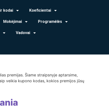
ir kodai
Koeficientai
Mokėjimai
Programėlės
Vadovai
lias premijas. Šiame straipsnyje aptarsime,
aip veikia kupono kodas, kokios premijos jūsų
ania