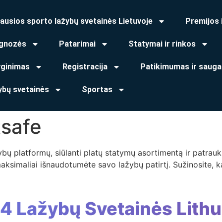
ausios sporto lažybų svetainės Lietuvoje
Premijos 
gnozės
Patarimai
Statymai ir rinkos
yginimas
Registracija
Patikimumas ir sauga
ybų svetainės
Sportas
safe
ybų platformų, siūlanti platų statymų asortimentą ir patrauk
ksimaliai išnaudotumėte savo lažybų patirtį. Sužinosite, k
 4 Lažybų Svetainės Lithu