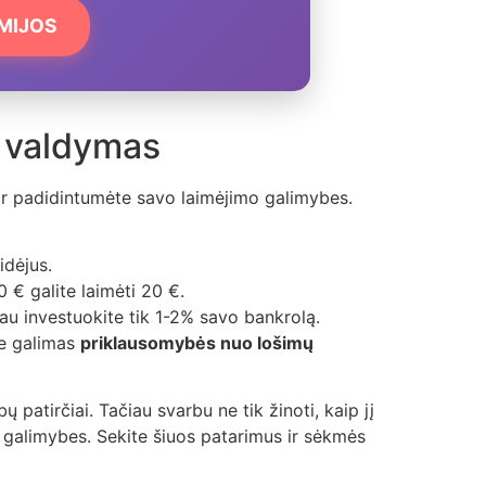
EMIJOS
s valdymas
 ir padidintumėte savo laimėjimo galimybes.
idėjus.
 € galite laimėti 20 €.
au investuokite tik 1-2% savo bankrolą.
te galimas
priklausomybės nuo lošimų
patirčiai. Tačiau svarbu ne tik žinoti, kaip jį
o galimybes. Sekite šiuos patarimus ir sėkmės