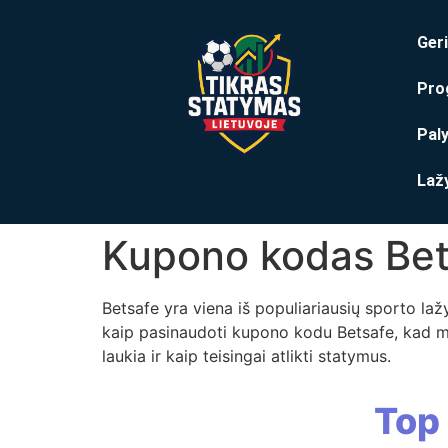
Geri
Pro
Pal
Laž
Kupono kodas Bet
Betsafe yra viena iš populiariausių sporto laž
kaip pasinaudoti kupono kodu Betsafe, kad ma
laukia ir kaip teisingai atlikti statymus.
Top