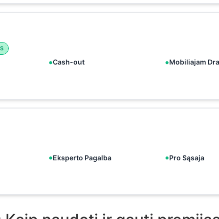
S
Cash-out
Mobiliajam Dr
Eksperto Pagalba
Pro Sąsaja