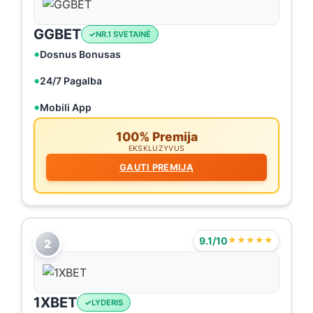
GGBET
NR.1 SVETAINĖ
Dosnus Bonusas
24/7 Pagalba
Mobili App
100% Premija
EKSKLUZYVUS
GAUTI PREMIJĄ
9.1/10
★★★★★
2
1XBET
LYDERIS