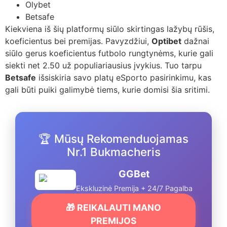
Olybet
Betsafe
Kiekviena iš šių platformų siūlo skirtingas lažybų rūšis,
koeficientus bei premijas. Pavyzdžiui,
Optibet
dažnai
siūlo gerus koeficientus futbolo rungtynėms, kurie gali
siekti net 2.50 už populiariausius įvykius. Tuo tarpu
Betsafe
išsiskiria savo platų eSporto pasirinkimu, kas
gali būti puiki galimybė tiems, kurie domisi šia sritimi.
🏆 Mūsų Rekomenduojamas
Nr.1 Bukmacheris
GGBet
Ekskluzinė Premija + 24/7 Pagalba
🎁 REIKALAUTI MANO
PREMIJOS