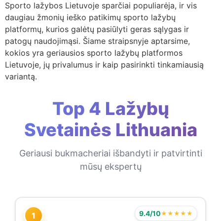
Sporto lažybos Lietuvoje sparčiai populiarėja, ir vis
daugiau žmonių ieško patikimų sporto lažybų
platformų, kurios galėtų pasiūlyti geras sąlygas ir
patogų naudojimąsi. Šiame straipsnyje aptarsime,
kokios yra geriausios sporto lažybų platformos
Lietuvoje, jų privalumus ir kaip pasirinkti tinkamiausią
variantą.
Top 4 Lažybų
Svetainės Lithuania
Geriausi bukmacheriai išbandyti ir patvirtinti
mūsų ekspertų
9.4/10
★★★★★
1