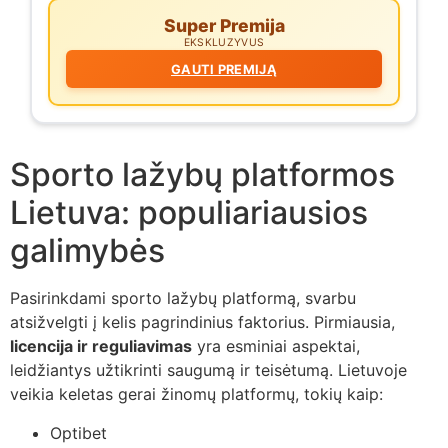
Super Premija
EKSKLUZYVUS
GAUTI PREMIJĄ
Sporto lažybų platformos
Lietuva: populiariausios
galimybės
Pasirinkdami sporto lažybų platformą, svarbu
atsižvelgti į kelis pagrindinius faktorius. Pirmiausia,
licencija ir reguliavimas
yra esminiai aspektai,
leidžiantys užtikrinti saugumą ir teisėtumą. Lietuvoje
veikia keletas gerai žinomų platformų, tokių kaip:
Optibet