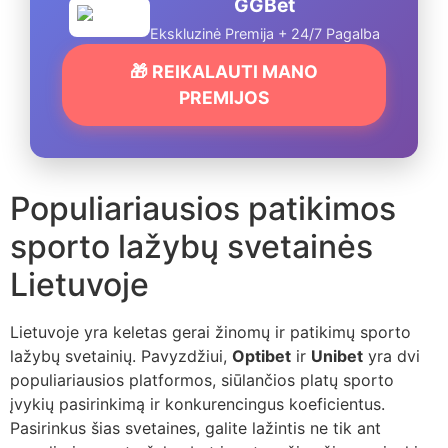
GGBet
Ekskluzinė Premija + 24/7 Pagalba
🎁 REIKALAUTI MANO
PREMIJOS
Populiariausios patikimos
sporto lažybų svetainės
Lietuvoje
Lietuvoje yra keletas gerai žinomų ir patikimų sporto
lažybų svetainių. Pavyzdžiui,
Optibet
ir
Unibet
yra dvi
populiariausios platformos, siūlančios platų sporto
įvykių pasirinkimą ir konkurencingus koeficientus.
Pasirinkus šias svetaines, galite lažintis ne tik ant