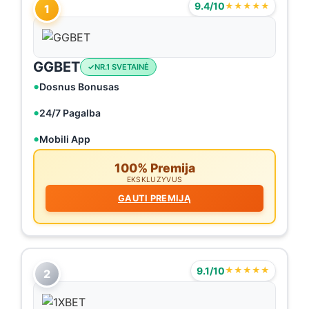
9.4/10
★★★★★
1
GGBET
NR.1 SVETAINĖ
Dosnus Bonusas
24/7 Pagalba
Mobili App
100% Premija
EKSKLUZYVUS
GAUTI PREMIJĄ
9.1/10
★★★★★
2