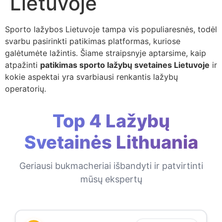
Lietuvoje
Sporto lažybos Lietuvoje tampa vis populiaresnės, todėl
svarbu pasirinkti patikimas platformas, kuriose
galėtumėte lažintis. Šiame straipsnyje aptarsime, kaip
atpažinti
patikimas sporto lažybų svetaines Lietuvoje
ir
kokie aspektai yra svarbiausi renkantis lažybų
operatorių.
Top 4 Lažybų
Svetainės Lithuania
Geriausi bukmacheriai išbandyti ir patvirtinti
mūsų ekspertų