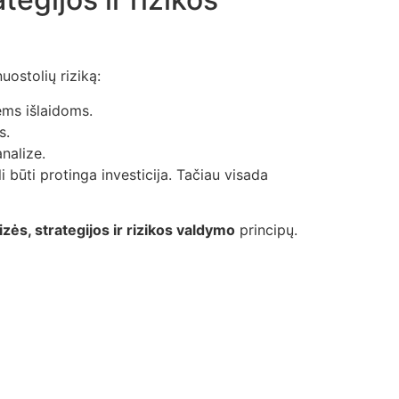
uostolių riziką:
ėms išlaidoms.
s.
analize.
 būti protinga investicija. Tačiau visada
izės, strategijos ir rizikos valdymo
principų.