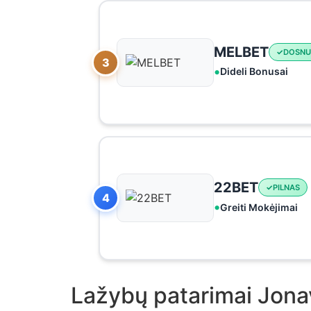
MELBET
DOSNU
3
Dideli Bonusai
22BET
PILNAS
4
Greiti Mokėjimai
Lažybų patarimai Jona