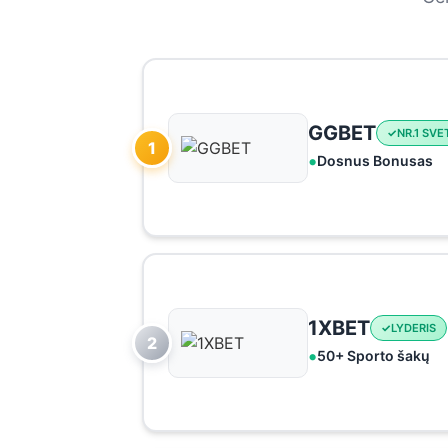
GGBET
NR.1 SVE
1
Dosnus Bonusas
1XBET
LYDERIS
2
50+ Sporto šakų