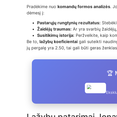
Pradėkime nuo
komandų formos analizės
. J
dėmesį į:
Pastarųjų rungtynių rezultatus:
Stebėki
Žaidėjų traumas:
Ar yra svarbių žaidėjų
Susitikimų istorija:
Peržvelkite, kaip kom
Be to,
lažybų koeficientai
gali suteikti naudin
jų pergalę yra 2.50, tai gali būti geras ženklas,
🏆 
Eksklu
Lažybų patarimai Jonav