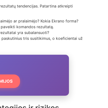
rezultatų tendencijas. Patartina atkreipti
laimėjo ar pralaimėjo? Kokia Ekrano forma?
i paveikti komandos rezultatą.
ezultatai yra subalansuoti?
paskutinius tris susitikimus, o koeficientai už
EMIJOS
egijos ir rizikos