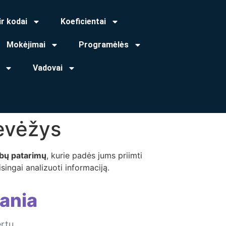
ir kodai
Koeficientai
Mokėjimai
Programėlės
Vadovai
evėžys
ybų patarimų
, kurie padės jums priimti
singai analizuoti informaciją.
ania
ertų