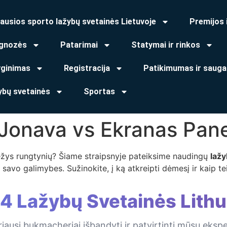
ausios sporto lažybų svetainės Lietuvoje
Premijos 
gnozės
Patarimai
Statymai ir rinkos
yginimas
Registracija
Patikimumas ir sauga
ybų svetainės
Sportas
 Jonava vs Ekranas Pan
vėžys rungtynių? Šiame straipsnyje pateiksime naudingų
laž
savo galimybes. Sužinokite, į ką atkreipti dėmesį ir kaip tei
 4 Lažybų Svetainės Lithu
iausi bukmacheriai išbandyti ir patvirtinti mūsų eksp