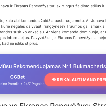
onava ir Ekranas Panevėžys turi skirtingus žaidimo stilius ir 
te, kaip abi komandos žaidžia pastaruoju metu. Ar Jonava 
, kurie negalės dalyvauti rungtynėse? Traumos gali smarkia
andos susitiko anksčiau. Ar viena komanda dominuoja, ar r
gos informacijos. Pavyzdžiui, jei Ekranas Panevėžys laimėjo 
 kad jie išliks stiprūs.
Mūsų Rekomenduojamas Nr.1 Bukmacheris
GGBet
🎁 REIKALAUTI MANO PR
zinė Premija + 24/7 Pagalba
a vs Ekranas Panevėžys: Strat