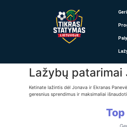
Geri
Pro
Pal
Laž
Lažybų patarimai
Ketinate lažintis dėl Jonava ir Ekranas Pane
geresnius sprendimus ir maksimaliai išnaudoti 
Top
Ger