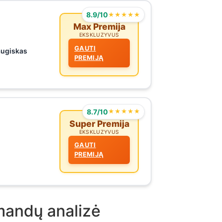
8.9/10
★★★★★
Max Premija
EKSKLUZYVUS
GAUTI
augiskas
PREMIJĄ
8.7/10
★★★★★
Super Premija
EKSKLUZYVUS
GAUTI
PREMIJĄ
mandų analizė