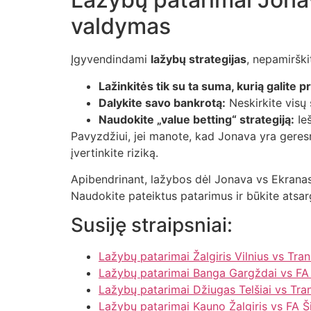
valdymas
Įgyvendindami
lažybų strategijas
, nepamirški
Lažinkitės tik su ta suma, kurią galite pr
Dalykite savo bankrotą:
Neskirkite visų 
Naudokite „value betting“ strategiją:
Ieš
Pavyzdžiui, jei manote, kad Jonava yra geresni
įvertinkite riziką.
Apibendrinant, lažybos dėl Jonava vs Ekranas 
Naudokite pateiktus patarimus ir būkite atsar
Susiję straipsniai:
Lažybų patarimai Žalgiris Vilnius vs Tra
Lažybų patarimai Banga Gargždai vs FA 
Lažybų patarimai Džiugas Telšiai vs Tra
Lažybų patarimai Kauno Žalgiris vs FA Ši