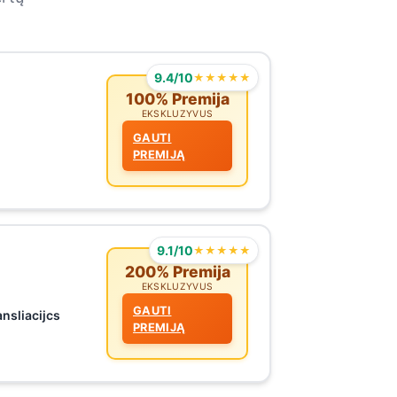
9.4/10
★★★★★
100% Premija
EKSKLUZYVUS
GAUTI
PREMIJĄ
9.1/10
★★★★★
200% Premija
EKSKLUZYVUS
GAUTI
ansliacijcs
PREMIJĄ