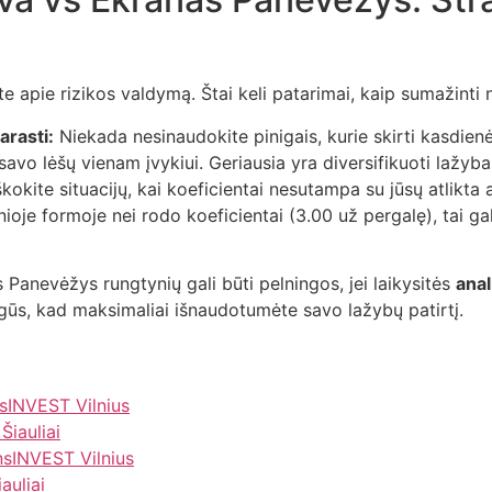
te apie rizikos valdymą. Štai keli patarimai, kaip sumažinti n
arasti:
Niekada nesinaudokite pinigais, kurie skirti kasdien
savo lėšų vienam įvykiui. Geriausia yra diversifikuoti lažyba
kokite situacijų, kai koeficientai nesutampa su jūsų atlikta 
oje formoje nei rodo koeficientai (3.00 už pergalę), tai gali
Panevėžys rungtynių gali būti pelningos, jei laikysitės
anal
gūs, kad maksimaliai išnaudotumėte savo lažybų patirtį.
nsINVEST Vilnius
Šiauliai
nsINVEST Vilnius
auliai