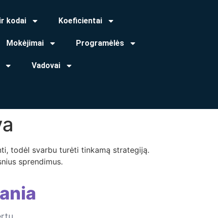
ir kodai
Koeficientai
Mokėjimai
Programėlės
Vadovai
va
ti, todėl svarbu turėti tinkamą strategiją.
esnius sprendimus.
ania
ertų