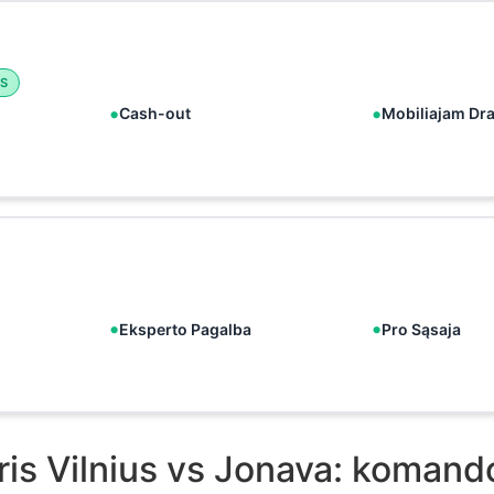
S
Cash-out
Mobiliajam Dr
Eksperto Pagalba
Pro Sąsaja
ris Vilnius vs Jonava: komand