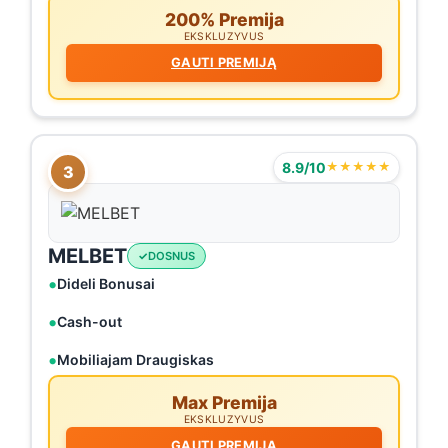
200% Premija
EKSKLUZYVUS
GAUTI PREMIJĄ
8.9/10
★★★★★
3
MELBET
DOSNUS
Dideli Bonusai
Cash-out
Mobiliajam Draugiskas
Max Premija
EKSKLUZYVUS
GAUTI PREMIJĄ