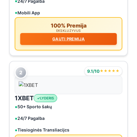
24/7 Pagalba
Mobili App
100% Premija
EKSKLUZYVUS
GAUTI PREMIJĄ
9.1/10
★★★★★
2
1XBET
LYDERIS
50+ Sporto šakų
24/7 Pagalba
Tiesioginės Transliacijcs