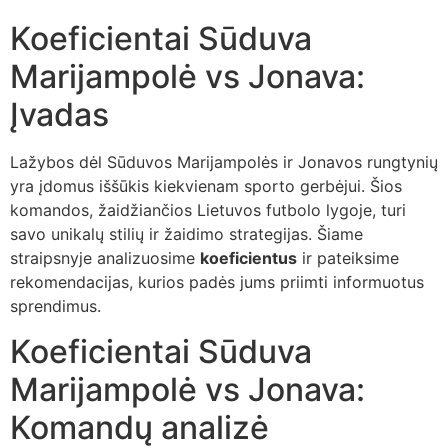
Koeficientai Sūduva
Marijampolė vs Jonava:
Įvadas
Lažybos dėl Sūduvos Marijampolės ir Jonavos rungtynių
yra įdomus iššūkis kiekvienam sporto gerbėjui. Šios
komandos, žaidžiančios Lietuvos futbolo lygoje, turi
savo unikalų stilių ir žaidimo strategijas. Šiame
straipsnyje analizuosime
koeficientus
ir pateiksime
rekomendacijas, kurios padės jums priimti informuotus
sprendimus.
Koeficientai Sūduva
Marijampolė vs Jonava:
Komandų analizė