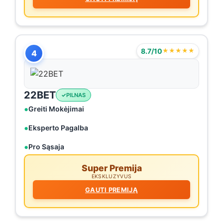
8.7/10
★★★★★
4
22BET
PILNAS
Greiti Mokėjimai
Eksperto Pagalba
Pro Sąsaja
Super Premija
EKSKLUZYVUS
GAUTI PREMIJĄ