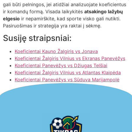
gali būti pelningos, jei atidžiai analizuojate koeficientus
ir komandų formą. Visada laikykitės
atsakingo lažybų
elgesio
ir nepamirškite, kad sporte visko gali nutikti.
Pasiruošimas ir strategija yra raktai į sėkmę.
Susiję straipsniai:
Koeficientai Kauno Žalgiris vs Jonava
Koeficientai Žalgiris Vilnius vs Ekranas Panevėžys
Koeficientai Panevėžys vs Džiugas Telšiai
Koeficientai Žalgiris Vilnius vs Atlantas Klaipėda
Koeficientai Panevėžys vs Sūduva Marijampolė