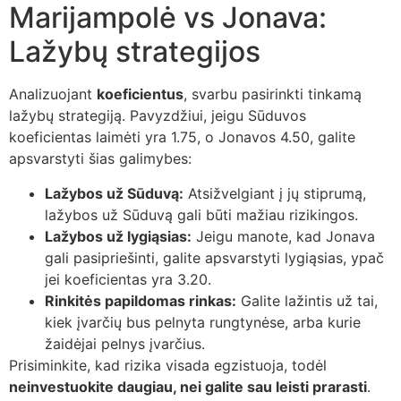
Marijampolė vs Jonava:
Lažybų strategijos
Analizuojant
koeficientus
, svarbu pasirinkti tinkamą
lažybų strategiją. Pavyzdžiui, jeigu Sūduvos
koeficientas laimėti yra 1.75, o Jonavos 4.50, galite
apsvarstyti šias galimybes:
Lažybos už Sūduvą:
Atsižvelgiant į jų stiprumą,
lažybos už Sūduvą gali būti mažiau rizikingos.
Lažybos už lygiąsias:
Jeigu manote, kad Jonava
gali pasipriešinti, galite apsvarstyti lygiąsias, ypač
jei koeficientas yra 3.20.
Rinkitės papildomas rinkas:
Galite lažintis už tai,
kiek įvarčių bus pelnyta rungtynėse, arba kurie
žaidėjai pelnys įvarčius.
Prisiminkite, kad rizika visada egzistuoja, todėl
neinvestuokite daugiau, nei galite sau leisti prarasti
.