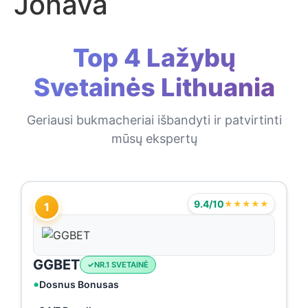
Jonava
Top 4 Lažybų
Svetainės Lithuania
Geriausi bukmacheriai išbandyti ir patvirtinti
mūsų ekspertų
9.4/10
★★★★★
1
GGBET
NR.1 SVETAINĖ
Dosnus Bonusas