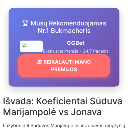
🏆 Mūsų Rekomenduojamas
Nr.1 Bukmacheris
GGBet
Ekskluzinė Premija + 24/7 Pagalba
🎁 REIKALAUTI MANO
PREMIJOS
Išvada: Koeficientai Sūduva
Marijampolė vs Jonava
Lažybos dėl Sūduvos Marijampolės ir Jonavos rungtynių