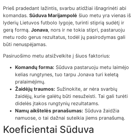
Prieš pradedant lažintis, svarbu atidžiai išnagrinėti abi
komandas.
Sūduva Marijampolė
šiuo metu yra vienas iš
lyderių Lietuvos futbolo lygoje, turinti stiprią sudėtį ir
gerą formą.
Jonava
, nors ir ne tokia stipri, pastaruoju
metu rodo gerus rezultatus, todėl jų pasirodymas gali
būti nenuspėjamas.
Pasiruošimo metu atsižvelkite į šiuos faktorius:
Komandų forma:
Sūduva pastaruoju metu laimėjo
kelias rungtynes, tuo tarpu Jonava turi keletą
pralaimėjimų.
Žaidėjų traumos:
Sužinokite, ar nėra svarbių
žaidėjų, kurie galėtų būti nesužeisti. Tai gali turėti
didelės įtakos rungtynių rezultatams.
Namų aikštelės pranašumas:
Sūduva žaidžia
namuose, o tai dažnai suteikia jiems pranašumą.
Koeficientai Sūduva