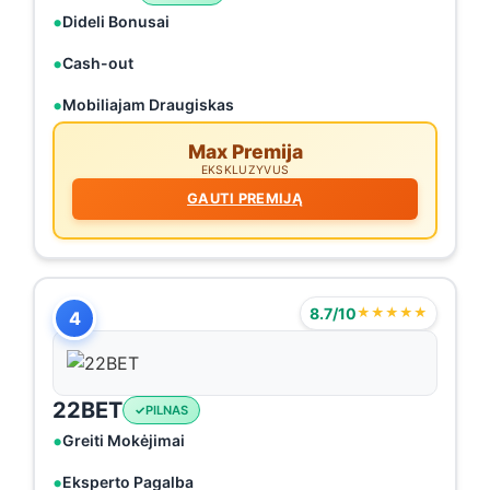
Dideli Bonusai
Cash-out
Mobiliajam Draugiskas
Max Premija
EKSKLUZYVUS
GAUTI PREMIJĄ
8.7/10
★★★★★
4
22BET
PILNAS
Greiti Mokėjimai
Eksperto Pagalba