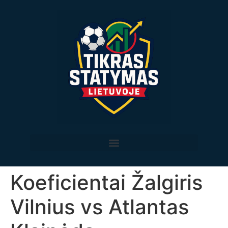
Koeficientai Žalgiris
Vilnius vs Atlantas