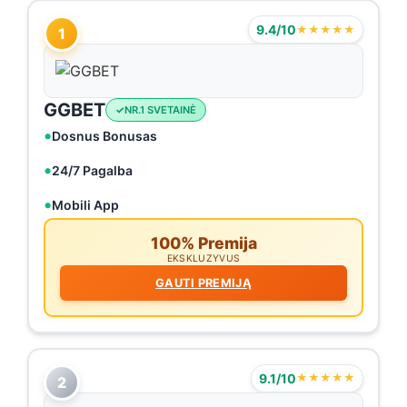
9.4/10
★★★★★
1
GGBET
NR.1 SVETAINĖ
Dosnus Bonusas
24/7 Pagalba
Mobili App
100% Premija
EKSKLUZYVUS
GAUTI PREMIJĄ
9.1/10
★★★★★
2