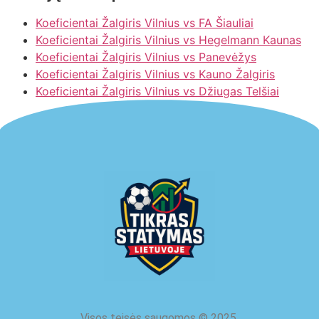
Koeficientai Žalgiris Vilnius vs FA Šiauliai
Koeficientai Žalgiris Vilnius vs Hegelmann Kaunas
Koeficientai Žalgiris Vilnius vs Panevėžys
Koeficientai Žalgiris Vilnius vs Kauno Žalgiris
Koeficientai Žalgiris Vilnius vs Džiugas Telšiai
Visos teisės saugomos
©
2025.