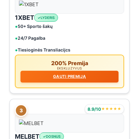
1XBET
LYDERIS
50+ Sporto šakų
24/7 Pagalba
Tiesioginės Transliacijcs
200% Premija
EKSKLUZYVUS
GAUTI PREMIJĄ
8.9/10
★★★★★
3
MELBET
DOSNUS