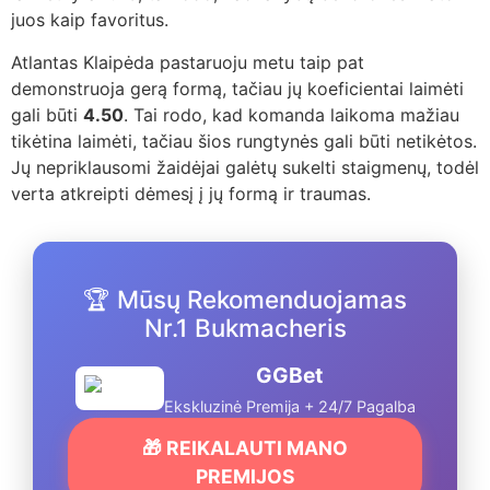
juos kaip favoritus.
Atlantas Klaipėda pastaruoju metu taip pat
demonstruoja gerą formą, tačiau jų koeficientai laimėti
gali būti
4.50
. Tai rodo, kad komanda laikoma mažiau
tikėtina laimėti, tačiau šios rungtynės gali būti netikėtos.
Jų nepriklausomi žaidėjai galėtų sukelti staigmenų, todėl
verta atkreipti dėmesį į jų formą ir traumas.
🏆 Mūsų Rekomenduojamas
Nr.1 Bukmacheris
GGBet
Ekskluzinė Premija + 24/7 Pagalba
🎁 REIKALAUTI MANO
PREMIJOS