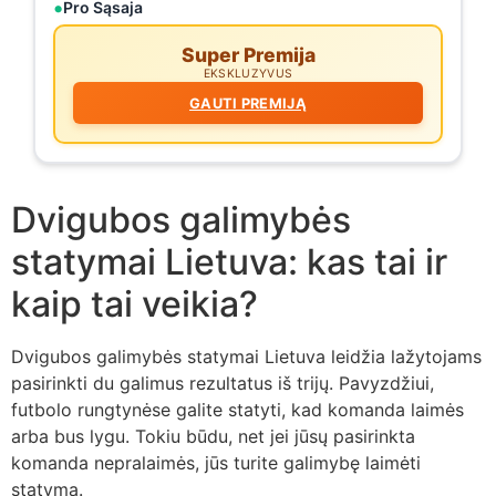
Pro Sąsaja
Super Premija
EKSKLUZYVUS
GAUTI PREMIJĄ
Dvigubos galimybės
statymai Lietuva: kas tai ir
kaip tai veikia?
Dvigubos galimybės statymai Lietuva leidžia lažytojams
pasirinkti du galimus rezultatus iš trijų. Pavyzdžiui,
futbolo rungtynėse galite statyti, kad komanda laimės
arba bus lygu. Tokiu būdu, net jei jūsų pasirinkta
komanda nepralaimės, jūs turite galimybę laimėti
statymą.