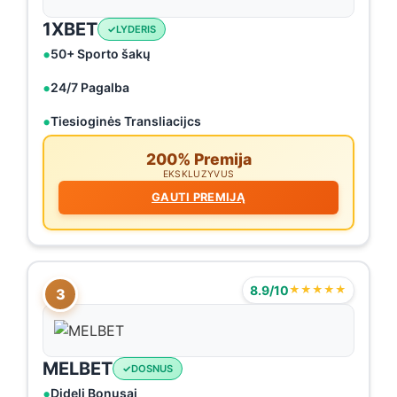
1XBET
LYDERIS
50+ Sporto šakų
24/7 Pagalba
Tiesioginės Transliacijcs
200% Premija
EKSKLUZYVUS
GAUTI PREMIJĄ
8.9/10
★★★★★
3
MELBET
DOSNUS
Dideli Bonusai