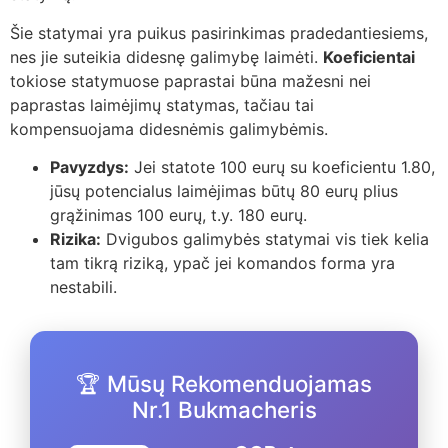
Šie statymai yra puikus pasirinkimas pradedantiesiems,
nes jie suteikia didesnę galimybę laimėti.
Koeficientai
tokiose statymuose paprastai būna mažesni nei
paprastas laimėjimų statymas, tačiau tai
kompensuojama didesnėmis galimybėmis.
Pavyzdys:
Jei statote 100 eurų su koeficientu 1.80,
jūsų potencialus laimėjimas būtų 80 eurų plius
grąžinimas 100 eurų, t.y. 180 eurų.
Rizika:
Dvigubos galimybės statymai vis tiek kelia
tam tikrą riziką, ypač jei komandos forma yra
nestabili.
🏆 Mūsų Rekomenduojamas
Nr.1 Bukmacheris