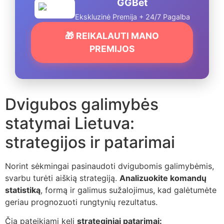
GGBet
Ekskluzinė Premija + 24/7 Pagalba
🎁 REIKALAUTI MANO
PREMIJOS
Dvigubos galimybės
statymai Lietuva:
strategijos ir patarimai
Norint sėkmingai pasinaudoti dvigubomis galimybėmis,
svarbu turėti aiškią strategiją.
Analizuokite komandų
statistiką
, formą ir galimus sužalojimus, kad galėtumėte
geriau prognozuoti rungtynių rezultatus.
Čia pateikiami keli
strateginiai patarimai: