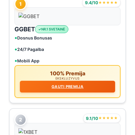
9.4/10
★★★★★
1
GGBET
NR.1 SVETAINĖ
Dosnus Bonusas
24/7 Pagalba
Mobili App
100% Premija
EKSKLUZYVUS
GAUTI PREMIJĄ
9.1/10
★★★★★
2