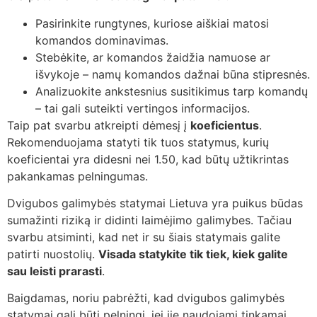
Pasirinkite rungtynes, kuriose aiškiai matosi
komandos dominavimas.
Stebėkite, ar komandos žaidžia namuose ar
išvykoje – namų komandos dažnai būna stipresnės.
Analizuokite ankstesnius susitikimus tarp komandų
– tai gali suteikti vertingos informacijos.
Taip pat svarbu atkreipti dėmesį į
koeficientus
.
Rekomenduojama statyti tik tuos statymus, kurių
koeficientai yra didesni nei 1.50, kad būtų užtikrintas
pakankamas pelningumas.
Dvigubos galimybės statymai Lietuva yra puikus būdas
sumažinti riziką ir didinti laimėjimo galimybes. Tačiau
svarbu atsiminti, kad net ir su šiais statymais galite
patirti nuostolių.
Visada statykite tik tiek, kiek galite
sau leisti prarasti
.
Baigdamas, noriu pabrėžti, kad dvigubos galimybės
statymai gali būti pelningi, jei jie naudojami tinkamai.