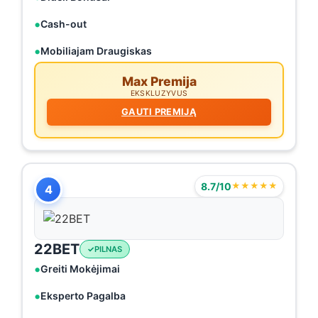
Cash-out
Mobiliajam Draugiskas
Max Premija
EKSKLUZYVUS
GAUTI PREMIJĄ
8.7/10
★★★★★
4
22BET
PILNAS
Greiti Mokėjimai
Eksperto Pagalba