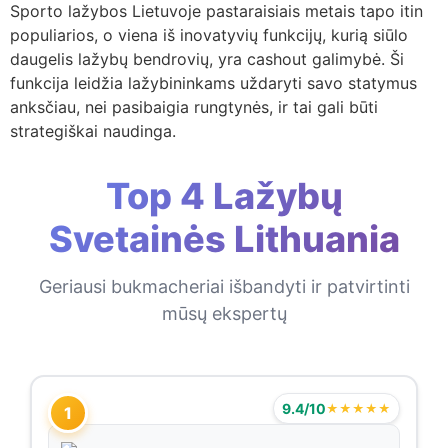
Sporto lažybos Lietuvoje pastaraisiais metais tapo itin
populiarios, o viena iš inovatyvių funkcijų, kurią siūlo
daugelis lažybų bendrovių, yra cashout galimybė. Ši
funkcija leidžia lažybininkams uždaryti savo statymus
anksčiau, nei pasibaigia rungtynės, ir tai gali būti
strategiškai naudinga.
Top 4 Lažybų
Svetainės Lithuania
Geriausi bukmacheriai išbandyti ir patvirtinti
mūsų ekspertų
9.4/10
★★★★★
1