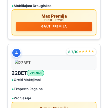
Mobiliajam Draugiskas
Max Premija
EKSKLUZYVUS
GAUTI PREMIJĄ
8.7/10
★★★★★
4
22BET
PILNAS
Greiti Mokėjimai
Eksperto Pagalba
Pro Sąsaja