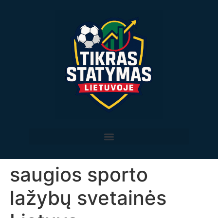
saugios sporto
lažybų svetainės