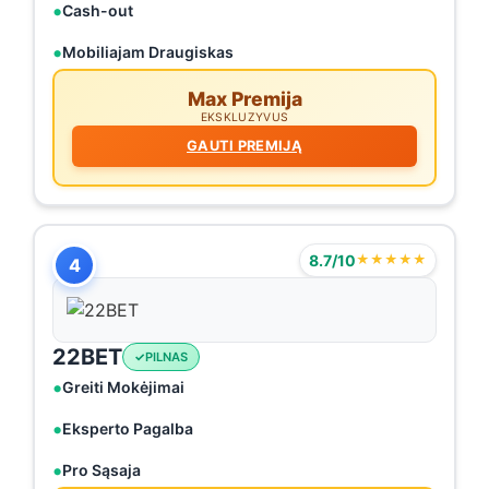
Cash-out
Mobiliajam Draugiskas
Max Premija
EKSKLUZYVUS
GAUTI PREMIJĄ
8.7/10
★★★★★
4
22BET
PILNAS
Greiti Mokėjimai
Eksperto Pagalba
Pro Sąsaja