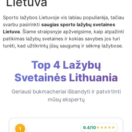
Lietuva
Sporto lažybos Lietuvoje vis labiau populiarėja, tačiau
svarbu pasirinkti
saugias sporto lažybų svetaines
Lietuva
. Šiame straipsnyje apžvelgsime, kaip atpažinti
patikimas lažybų svetaines ir kokias savybes jos turi
turėti, kad užtikrintų jūsų saugumą ir sėkmę lažybose.
Top 4 Lažybų
Svetainės Lithuania
Geriausi bukmacheriai išbandyti ir patvirtinti
mūsų ekspertų
9.4/10
★★★★★
1