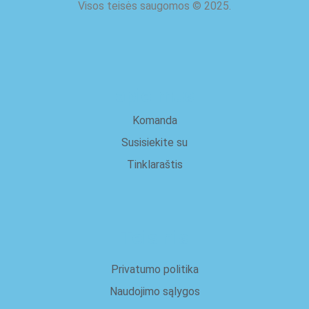
Visos teisės saugomos
©
2025.
apie mus
Komanda
Susisiekite su
Tinklaraštis
Teisinis
Privatumo politika
Naudojimo sąlygos