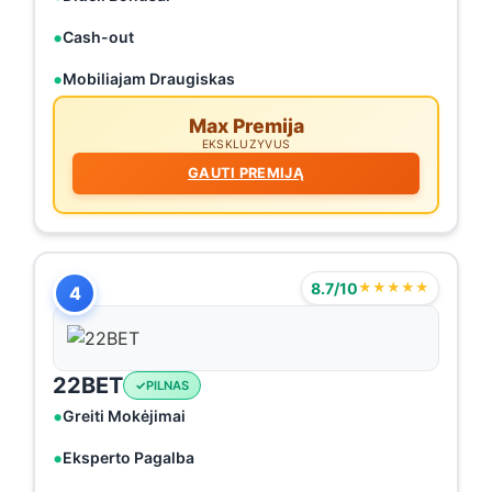
Cash-out
Mobiliajam Draugiskas
Max Premija
EKSKLUZYVUS
GAUTI PREMIJĄ
8.7/10
★★★★★
4
22BET
PILNAS
Greiti Mokėjimai
Eksperto Pagalba