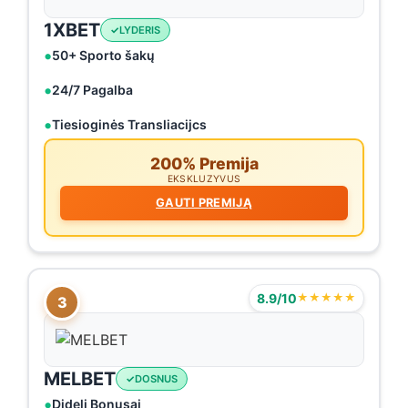
1XBET
LYDERIS
50+ Sporto šakų
24/7 Pagalba
Tiesioginės Transliacijcs
200% Premija
EKSKLUZYVUS
GAUTI PREMIJĄ
8.9/10
★★★★★
3
MELBET
DOSNUS
Dideli Bonusai