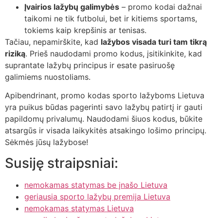
Įvairios lažybų galimybės
– promo kodai dažnai
taikomi ne tik futbolui, bet ir kitiems sportams,
tokiems kaip krepšinis ar tenisas.
Tačiau, nepamirškite, kad
lažybos visada turi tam tikrą
riziką
. Prieš naudodami promo kodus, įsitikinkite, kad
suprantate lažybų principus ir esate pasiruošę
galimiems nuostoliams.
Apibendrinant, promo kodas sporto lažyboms Lietuva
yra puikus būdas pagerinti savo lažybų patirtį ir gauti
papildomų privalumų. Naudodami šiuos kodus, būkite
atsargūs ir visada laikykitės atsakingo lošimo principų.
Sėkmės jūsų lažybose!
Susiję straipsniai:
nemokamas statymas be įnašo Lietuva
geriausia sporto lažybų premija Lietuva
nemokamas statymas Lietuva