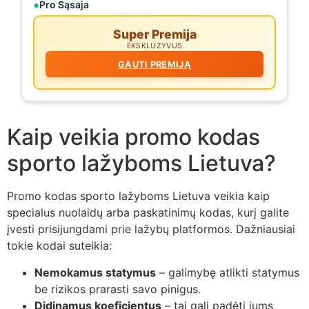
Pro Sąsaja
Super Premija
EKSKLUZYVUS
GAUTI PREMIJĄ
Kaip veikia promo kodas
sporto lažyboms Lietuva?
Promo kodas sporto lažyboms Lietuva veikia kaip
specialus nuolaidų arba paskatinimų kodas, kurį galite
įvesti prisijungdami prie lažybų platformos. Dažniausiai
tokie kodai suteikia:
Nemokamus statymus
– galimybę atlikti statymus
be rizikos prarasti savo pinigus.
Didinamus koeficientus
– tai gali padėti jums