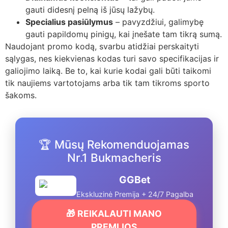
gauti didesnį pelną iš jūsų lažybų.
Specialius pasiūlymus
– pavyzdžiui, galimybę
gauti papildomų pinigų, kai įnešate tam tikrą sumą.
Naudojant promo kodą, svarbu atidžiai perskaityti
sąlygas, nes kiekvienas kodas turi savo specifikacijas ir
galiojimo laiką. Be to, kai kurie kodai gali būti taikomi
tik naujiems vartotojams arba tik tam tikroms sporto
šakoms.
🏆 Mūsų Rekomenduojamas
Nr.1 Bukmacheris
GGBet
Ekskluzinė Premija + 24/7 Pagalba
🎁 REIKALAUTI MANO
PREMIJOS