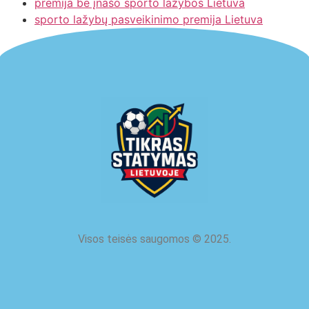
premija be įnašo sporto lažybos Lietuva
sporto lažybų pasveikinimo premija Lietuva
Visos teisės saugomos
©
2025.