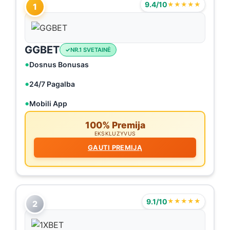
9.4/10
★★★★★
1
GGBET
NR.1 SVETAINĖ
Dosnus Bonusas
24/7 Pagalba
Mobili App
100% Premija
EKSKLUZYVUS
GAUTI PREMIJĄ
9.1/10
★★★★★
2