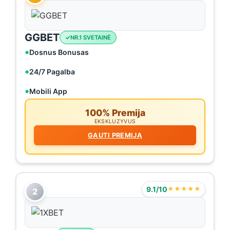
GGBET
NR.1 SVETAINĖ
Dosnus Bonusas
24/7 Pagalba
Mobili App
100% Premija
EKSKLUZYVUS
GAUTI PREMIJĄ
9.1/10
★★★★★
2