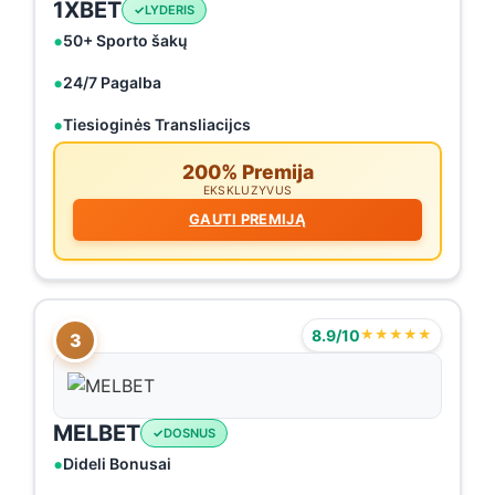
1XBET
LYDERIS
50+ Sporto šakų
24/7 Pagalba
Tiesioginės Transliacijcs
200% Premija
EKSKLUZYVUS
GAUTI PREMIJĄ
8.9/10
★★★★★
3
MELBET
DOSNUS
Dideli Bonusai