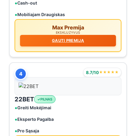
Cash-out
Mobiliajam Draugiskas
Max Premija
EKSKLUZYVUS
GAUTI PREMIJĄ
8.7/10
★★★★★
4
22BET
PILNAS
Greiti Mokėjimai
Eksperto Pagalba
Pro Sąsaja