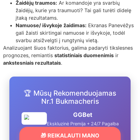
Žaidėjų traumos:
Ar komandoje yra svarbių
žaidėjų, kurie yra traumuoti? Tai gali turėti didelę
įtaką rezultatams.
Namuose/ išvykoje žaidimas:
Ekranas Panevėžys
gali žaisti skirtingai namuose ir išvykoje, todėl
svarbu atsižvelgti į rungtynių vietą.
Analizuojant šiuos faktorius, galima padaryti tikslesnes
prognozes, remiantis
statistiniais duomenimis
ir
ankstesniais rezultatais
.
🏆 Mūsų Rekomenduojamas
Nr.1 Bukmacheris
GGBet
Ekskluzinė Premija + 24/7 Pagalba
🎁 REIKALAUTI MANO