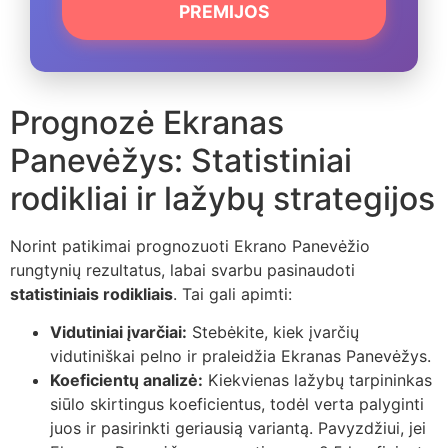
PREMIJOS
Prognozė Ekranas
Panevėžys: Statistiniai
rodikliai ir lažybų strategijos
Norint patikimai prognozuoti Ekrano Panevėžio
rungtynių rezultatus, labai svarbu pasinaudoti
statistiniais rodikliais
. Tai gali apimti:
Vidutiniai įvarčiai:
Stebėkite, kiek įvarčių
vidutiniškai pelno ir praleidžia Ekranas Panevėžys.
Koeficientų analizė:
Kiekvienas lažybų tarpininkas
siūlo skirtingus koeficientus, todėl verta palyginti
juos ir pasirinkti geriausią variantą. Pavyzdžiui, jei