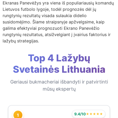
Ekranas Panevėžys yra viena iš populiariausių komandų
Lietuvos futbolo lygoje, todėl prognozės dėl jų
rungtynių rezultatų visada sulaukia didelio
susidomėjimo. Šiame straipsnyje apžvelgsime, kaip
galima efektyviai prognozuoti Ekrano Panevėžio
rungtynių rezultatus, atsižvelgiant į įvairius faktorius ir
lažybų strategijas.
Top 4 Lažybų
Svetainės Lithuania
Geriausi bukmacheriai išbandyti ir patvirtinti
mūsų ekspertų
9.4/10
★★★★★
1