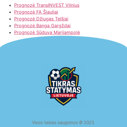
Prognozė TransINVEST Vilnius
Prognozė FA Šiauliai
Prognozė Džiugas Telšiai
Prognozė Banga Gargždai
Prognozė Sūduva Marijampolė
Visos teisės saugomos
©
2025.