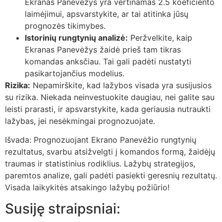
Ekranas Panevėžys yra vertinamas 2.5 koeficiento
laimėjimui, apsvarstykite, ar tai atitinka jūsų
prognozės tikimybes.
Istorinių rungtynių analizė:
Peržvelkite, kaip
Ekranas Panevėžys žaidė prieš tam tikras
komandas anksčiau. Tai gali padėti nustatyti
pasikartojančius modelius.
Rizika:
Nepamirškite, kad lažybos visada yra susijusios
su rizika. Niekada neinvestuokite daugiau, nei galite sau
leisti prarasti, ir apsvarstykite, kada geriausia nutraukti
lažybas, jei nesėkmingai prognozuojate.
Išvada: Prognozuojant Ekrano Panevėžio rungtynių
rezultatus, svarbu atsižvelgti į komandos formą, žaidėjų
traumas ir statistinius rodiklius. Lažybų strategijos,
paremtos analize, gali padėti pasiekti geresnių rezultatų.
Visada laikykitės atsakingo lažybų požiūrio!
Susiję straipsniai: