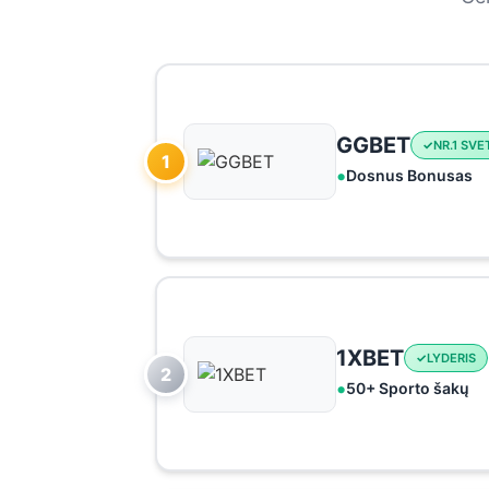
GGBET
NR.1 SVE
1
Dosnus Bonusas
1XBET
LYDERIS
2
50+ Sporto šakų