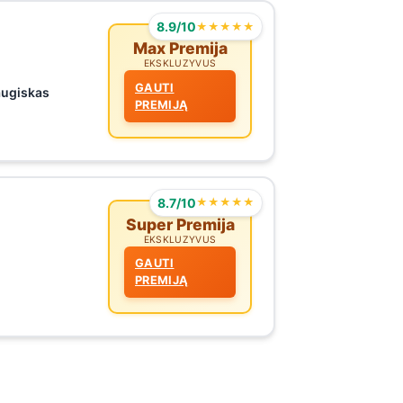
8.9/10
★★★★★
Max Premija
EKSKLUZYVUS
GAUTI
augiskas
PREMIJĄ
8.7/10
★★★★★
Super Premija
EKSKLUZYVUS
GAUTI
PREMIJĄ