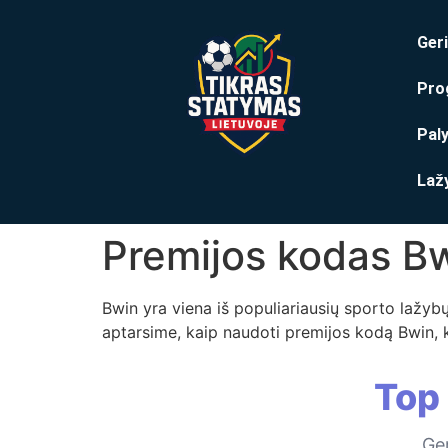
Geri
Pro
Pal
Laž
Premijos kodas B
Bwin yra viena iš populiariausių sporto lažybų
aptarsime, kaip naudoti premijos kodą Bwin, 
Top
Ger