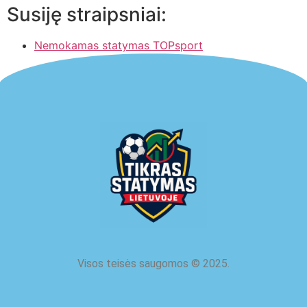
Susiję straipsniai:
Nemokamas statymas TOPsport
Visos teisės saugomos
©
2025.