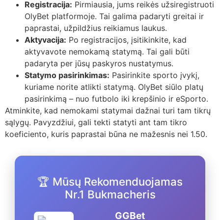
Registracija:
Pirmiausia, jums reikės užsiregistruoti
OlyBet platformoje. Tai galima padaryti greitai ir
paprastai, užpildžius reikiamus laukus.
Aktyvacija:
Po registracijos, įsitikinkite, kad
aktyvavote nemokamą statymą. Tai gali būti
padaryta per jūsų paskyros nustatymus.
Statymo pasirinkimas:
Pasirinkite sporto įvykį,
kuriame norite atlikti statymą. OlyBet siūlo platų
pasirinkimą – nuo futbolo iki krepšinio ir eSporto.
Atminkite, kad nemokami statymai dažnai turi tam tikrų
sąlygų. Pavyzdžiui, gali tekti statyti ant tam tikro
koeficiento, kuris paprastai būna ne mažesnis nei 1.50.
🏆 Mūsų Rekomenduojamas
Nr.1 Bukmacheris
GGBet