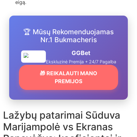
eigą.
🏆 Mūsų Rekomenduojamas
Nr.1 Bukmacheris
GGBet
Ekskluzinė Premija + 24/7 Pagalba
🎁 REIKALAUTI MANO
PREMIJOS
Lažybų patarimai Sūduva
Marijampolė vs Ekranas