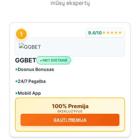
mūsų ekspertų
9.4/10
★★★★★
1
GGBET
NR.1 SVETAINĖ
Dosnus Bonusas
24/7 Pagalba
Mobili App
100% Premija
EKSKLUZYVUS
GAUTI PREMIJĄ