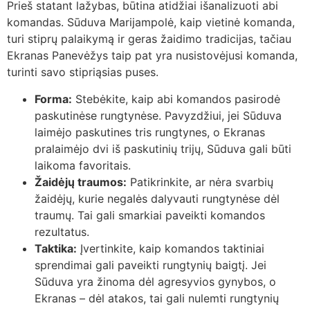
Prieš statant lažybas, būtina atidžiai išanalizuoti abi
komandas. Sūduva Marijampolė, kaip vietinė komanda,
turi stiprų palaikymą ir geras žaidimo tradicijas, tačiau
Ekranas Panevėžys taip pat yra nusistovėjusi komanda,
turinti savo stipriąsias puses.
Forma:
Stebėkite, kaip abi komandos pasirodė
paskutinėse rungtynėse. Pavyzdžiui, jei Sūduva
laimėjo paskutines tris rungtynes, o Ekranas
pralaimėjo dvi iš paskutinių trijų, Sūduva gali būti
laikoma favoritais.
Žaidėjų traumos:
Patikrinkite, ar nėra svarbių
žaidėjų, kurie negalės dalyvauti rungtynėse dėl
traumų. Tai gali smarkiai paveikti komandos
rezultatus.
Taktika:
Įvertinkite, kaip komandos taktiniai
sprendimai gali paveikti rungtynių baigtį. Jei
Sūduva yra žinoma dėl agresyvios gynybos, o
Ekranas – dėl atakos, tai gali nulemti rungtynių