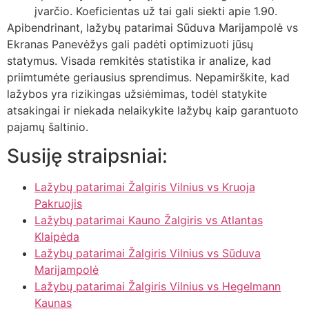
įvarčio. Koeficientas už tai gali siekti apie 1.90.
Apibendrinant, lažybų patarimai Sūduva Marijampolė vs
Ekranas Panevėžys gali padėti optimizuoti jūsų
statymus. Visada remkitės statistika ir analize, kad
priimtumėte geriausius sprendimus. Nepamirškite, kad
lažybos yra rizikingas užsiėmimas, todėl statykite
atsakingai ir niekada nelaikykite lažybų kaip garantuoto
pajamų šaltinio.
Susiję straipsniai:
Lažybų patarimai Žalgiris Vilnius vs Kruoja
Pakruojis
Lažybų patarimai Kauno Žalgiris vs Atlantas
Klaipėda
Lažybų patarimai Žalgiris Vilnius vs Sūduva
Marijampolė
Lažybų patarimai Žalgiris Vilnius vs Hegelmann
Kaunas