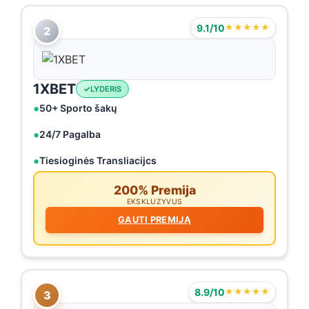
9.1/10
★★★★★
2
1XBET
LYDERIS
50+ Sporto šakų
24/7 Pagalba
Tiesioginės Transliacijcs
200% Premija
EKSKLUZYVUS
GAUTI PREMIJĄ
8.9/10
★★★★★
3