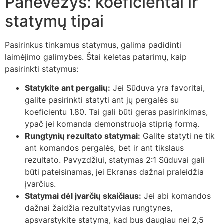
Panevėžys: koeficientai ir
statymų tipai
Pasirinkus tinkamus statymus, galima padidinti
laimėjimo galimybes. Štai keletas patarimų, kaip
pasirinkti statymus:
Statykite ant pergalių:
Jei Sūduva yra favoritai,
galite pasirinkti statyti ant jų pergalės su
koeficientu 1.80. Tai gali būti geras pasirinkimas,
ypač jei komanda demonstruoja stiprią formą.
Rungtynių rezultato statymai:
Galite statyti ne tik
ant komandos pergalės, bet ir ant tikslaus
rezultato. Pavyzdžiui, statymas 2:1 Sūduvai gali
būti pateisinamas, jei Ekranas dažnai praleidžia
įvarčius.
Statymai dėl įvarčių skaičiaus:
Jei abi komandos
dažnai žaidžia rezultatyvias rungtynes,
apsvarstykite statymą, kad bus daugiau nei 2,5