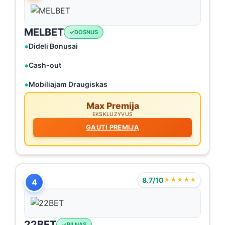
MELBET
DOSNUS
Dideli Bonusai
Cash-out
Mobiliajam Draugiskas
Max Premija
EKSKLUZYVUS
GAUTI PREMIJĄ
8.7/10
★★★★★
4
22BET
PILNAS