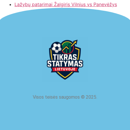
Lažybų patarimai Žalgiris Vilnius vs Panevėžys
Visos teisės saugomos
©
2025.