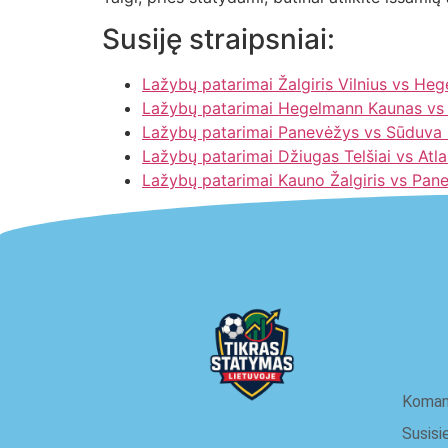
Susiję straipsniai:
Lažybų patarimai Žalgiris Vilnius vs H
Lažybų patarimai Hegelmann Kaunas vs F
Lažybų patarimai Panevėžys vs Sūduva
Lažybų patarimai Džiugas Telšiai vs Atl
Lažybų patarimai Kauno Žalgiris vs Pan
ap
Koma
Susisi