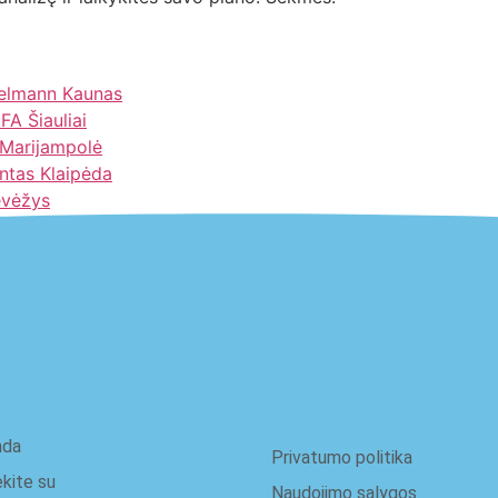
egelmann Kaunas
A Šiauliai
 Marijampolė
antas Klaipėda
evėžys
ie mus
Teisinis
nda
Privatumo politika
ekite su
Naudojimo sąlygos