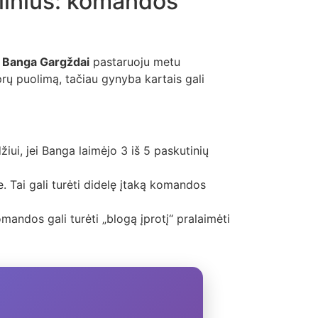
ilnius: komandos
.
Banga Gargždai
pastaruoju metu
prų puolimą, tačiau gynyba kartais gali
ui, jei Banga laimėjo 3 iš 5 paskutinių
e. Tai gali turėti didelę įtaką komandos
andos gali turėti „blogą įprotį“ pralaimėti