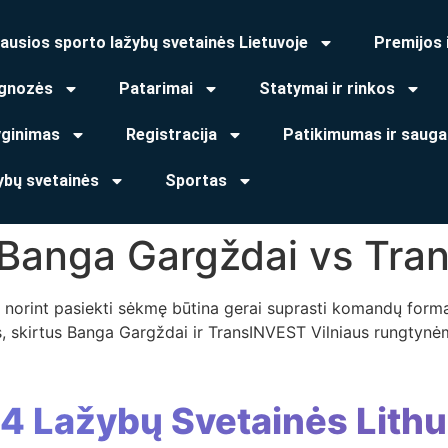
ausios sporto lažybų svetainės Lietuvoje
Premijos 
gnozės
Patarimai
Statymai ir rinkos
yginimas
Registracija
Patikimumas ir sauga
ybų svetainės
Sportas
 Banga Gargždai vs Tra
 norint pasiekti sėkmę būtina gerai suprasti komandų formą,
, skirtus Banga Gargždai ir TransINVEST Vilniaus rungtynė
 4 Lažybų Svetainės Lithu