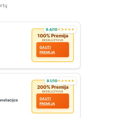
ertų
9.4/10
★★★★★
100% Premija
EKSKLUZYVUS
GAUTI
PREMIJĄ
9.1/10
★★★★★
200% Premija
EKSKLUZYVUS
GAUTI
ansliacijcs
PREMIJĄ