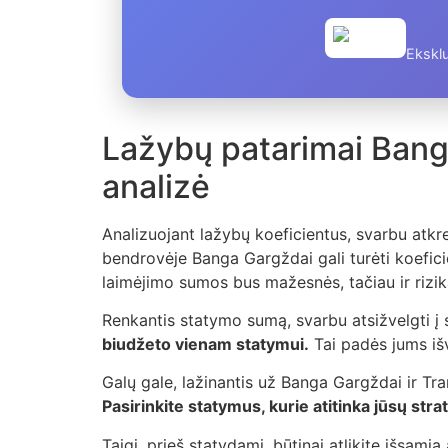
Eksklu
Lažybų patarimai Bang
analizė
Analizuojant lažybų koeficientus, svarbu atkre
bendrovėje Banga Gargždai gali turėti koefici
laimėjimo sumos bus mažesnės, tačiau ir rizi
Renkantis statymo sumą, svarbu atsižvelgti į s
biudžeto vienam statymui.
Tai padės jums išv
Galų gale, lažinantis už Banga Gargždai ir Tran
Pasirinkite statymus, kurie atitinka jūsų strate
Taigi, prieš statydami, būtinai atlikite išsamią