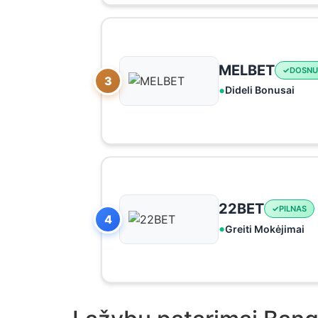
MELBET
DOSNU
3
Dideli Bonusai
22BET
PILNAS
4
Greiti Mokėjimai