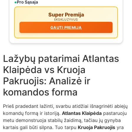
Pro Sąsaja
Super Premija
EKSKLUZYVUS
GAUTI PREMIJĄ
Lažybų patarimai Atlantas
Klaipėda vs Kruoja
Pakruojis: Analizė ir
komandos forma
Prieš pradedant lažinti, svarbu atidžiai išnagrinėti abiejų
komandų formą ir istoriją.
Atlantas Klaipėda
pastaruoju
metu demonstruoja stabilų žaidimą, tačiau jų gynyba
kartais gali būti silpna. Tuo tarpu
Kruoja Pakruojis
yra