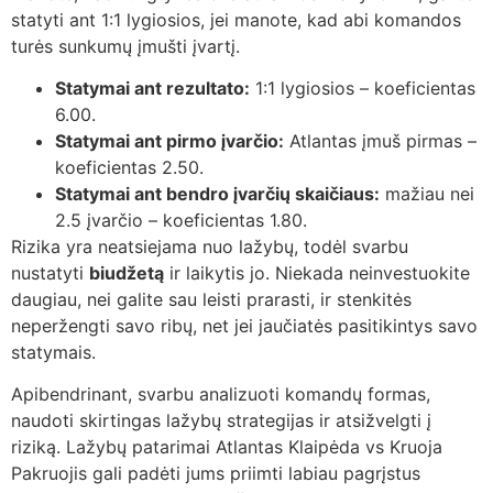
statyti ant 1:1 lygiosios, jei manote, kad abi komandos
turės sunkumų įmušti įvartį.
Statymai ant rezultato:
1:1 lygiosios – koeficientas
6.00.
Statymai ant pirmo įvarčio:
Atlantas įmuš pirmas –
koeficientas 2.50.
Statymai ant bendro įvarčių skaičiaus:
mažiau nei
2.5 įvarčio – koeficientas 1.80.
Rizika yra neatsiejama nuo lažybų, todėl svarbu
nustatyti
biudžetą
ir laikytis jo. Niekada neinvestuokite
daugiau, nei galite sau leisti prarasti, ir stenkitės
neperžengti savo ribų, net jei jaučiatės pasitikintys savo
statymais.
Apibendrinant, svarbu analizuoti komandų formas,
naudoti skirtingas lažybų strategijas ir atsižvelgti į
riziką. Lažybų patarimai Atlantas Klaipėda vs Kruoja
Pakruojis gali padėti jums priimti labiau pagrįstus