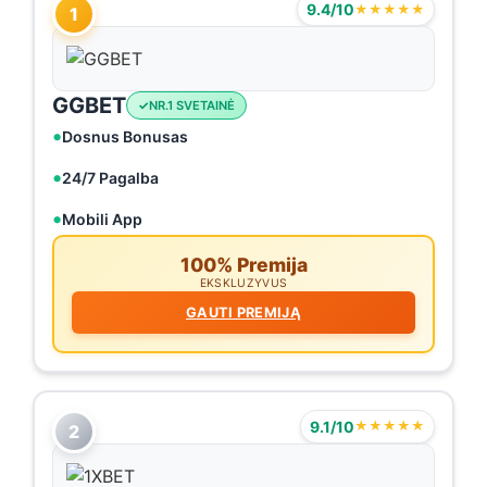
9.4/10
★★★★★
1
GGBET
NR.1 SVETAINĖ
Dosnus Bonusas
24/7 Pagalba
Mobili App
100% Premija
EKSKLUZYVUS
GAUTI PREMIJĄ
9.1/10
★★★★★
2