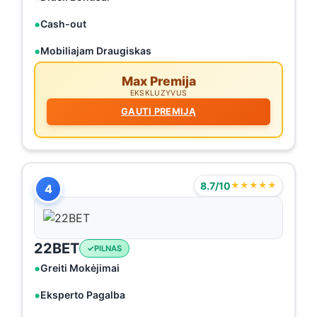
Cash-out
Mobiliajam Draugiskas
Max Premija
EKSKLUZYVUS
GAUTI PREMIJĄ
8.7/10
★★★★★
4
22BET
PILNAS
Greiti Mokėjimai
Eksperto Pagalba