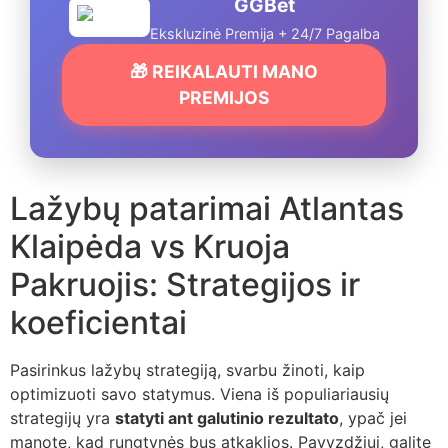
GGBet
Ekskluzinė Premija + 24/7 Pagalba
🎁 REIKALAUTI MANO
PREMIJOS
Lažybų patarimai Atlantas
Klaipėda vs Kruoja
Pakruojis: Strategijos ir
koeficientai
Pasirinkus lažybų strategiją, svarbu žinoti, kaip
optimizuoti savo statymus. Viena iš populiariausių
strategijų yra
statyti ant galutinio rezultato
, ypač jei
manote, kad rungtynės bus atkaklios. Pavyzdžiui, galite