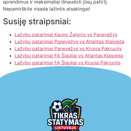
sprendimus ir maksimaliai išnaudoti jūsų patirtį.
Nepamirškite visada lažintis atsakingai!
Susiję straipsniai:
Lažybų patarimai Kauno Žalgiris vs Panevėžys
Lažybų patarimai Panevėžys vs Atlantas Klaipėda
Lažybų patarimai Panevėžys vs Kruoja Pakruojis
Lažybų patarimai FA Šiauliai vs Atlantas Klaipėda
Lažybų patarimai FA Šiauliai vs Kruoja Pakruojis