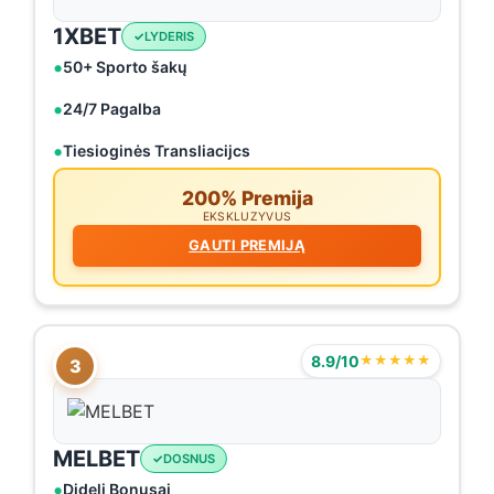
1XBET
LYDERIS
50+ Sporto šakų
24/7 Pagalba
Tiesioginės Transliacijcs
200% Premija
EKSKLUZYVUS
GAUTI PREMIJĄ
8.9/10
★★★★★
3
MELBET
DOSNUS
Dideli Bonusai