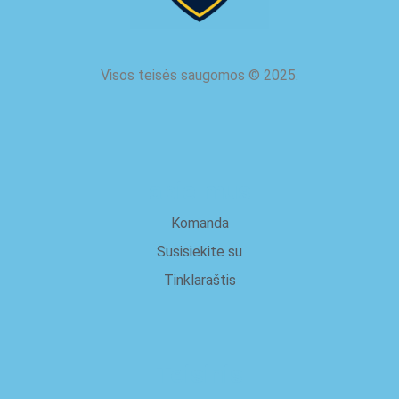
Visos teisės saugomos
©
2025.
apie mus
Komanda
Susisiekite su
Tinklaraštis
Teisinis