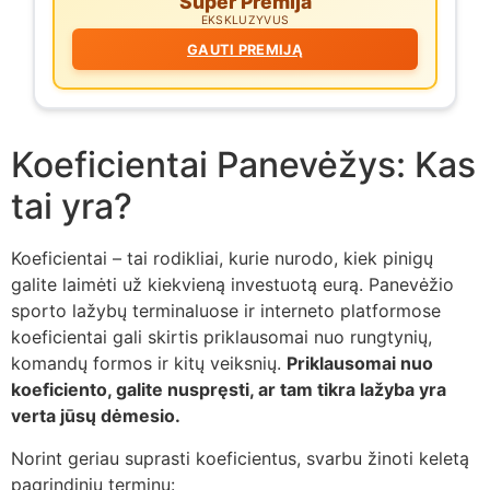
Super Premija
EKSKLUZYVUS
GAUTI PREMIJĄ
Koeficientai Panevėžys: Kas
tai yra?
Koeficientai – tai rodikliai, kurie nurodo, kiek pinigų
galite laimėti už kiekvieną investuotą eurą. Panevėžio
sporto lažybų terminaluose ir interneto platformose
koeficientai gali skirtis priklausomai nuo rungtynių,
komandų formos ir kitų veiksnių.
Priklausomai nuo
koeficiento, galite nuspręsti, ar tam tikra lažyba yra
verta jūsų dėmesio.
Norint geriau suprasti koeficientus, svarbu žinoti keletą
pagrindinių terminų: