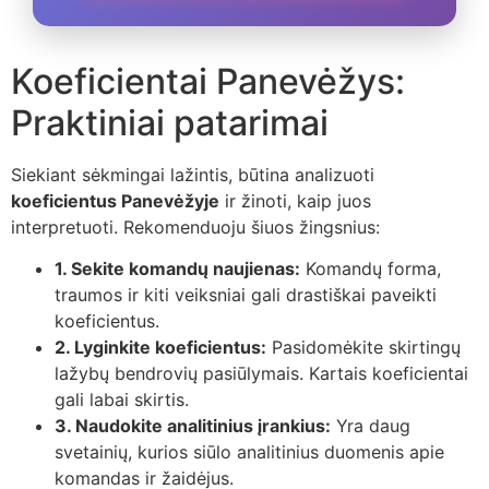
Koeficientai Panevėžys:
Praktiniai patarimai
Siekiant sėkmingai lažintis, būtina analizuoti
koeficientus Panevėžyje
ir žinoti, kaip juos
interpretuoti. Rekomenduoju šiuos žingsnius:
1. Sekite komandų naujienas:
Komandų forma,
traumos ir kiti veiksniai gali drastiškai paveikti
koeficientus.
2. Lyginkite koeficientus:
Pasidomėkite skirtingų
lažybų bendrovių pasiūlymais. Kartais koeficientai
gali labai skirtis.
3. Naudokite analitinius įrankius:
Yra daug
svetainių, kurios siūlo analitinius duomenis apie
komandas ir žaidėjus.