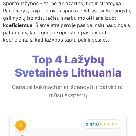
Sporto lažybos – tai ne tik azartas, bet ir strategija.
Panevėžys, kaip Lietuvos sporto centras, siūlo daugybę
galimybių lažintis, tačiau svarbu mokėti analizuoti
koeficientus
. Šiame straipsnyje pasidalinsiu naudingais
patarimais, kaip geriau suprasti ir pasinaudoti
koeficientais, kad lažybos taptų pelningesnės.
Top 4 Lažybų
Svetainės Lithuania
Geriausi bukmacheriai išbandyti ir patvirtinti
mūsų ekspertų
9.4/10
★★★★★
1