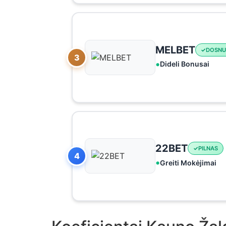
MELBET
DOSNU
3
Dideli Bonusai
22BET
PILNAS
4
Greiti Mokėjimai