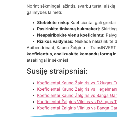
Norint sėkmingai lažintis, svarbu turėti aiškią
galimybes laimėti:
Stebėkite rinką:
Koeficientai gali greitai
Pasirinkite tinkamą bukmekerį:
Skirting
Neapsiribokite vienu koeficientu:
Palygi
Rizikos valdymas:
Niekada nelažinkite da
Apibendrinant, Kauno Žalgirio ir TransINVEST
koeficientus, analizuokite komandų formą ir 
atsakingai ir sėkmės!
Susiję straipsniai:
Koeficientai Kauno Žalgiris vs Džiugas Te
Koeficientai Kauno Žalgiris vs Hegelma
Koeficientai Kauno Žalgiris vs Banga Ga
Koeficientai Žalgiris Vilnius vs Džiugas T
Koeficientai Žalgiris Vilnius vs Banga Ga