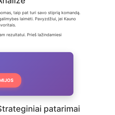
Analizė
inomas, taip pat turi savo stiprią komandą.
alimybes laimėti. Pavyzdžiui, jei Kauno
voritais.
niam rezultatui. Prieš lažindamiesi
EMIJOS
trateginiai patarimai