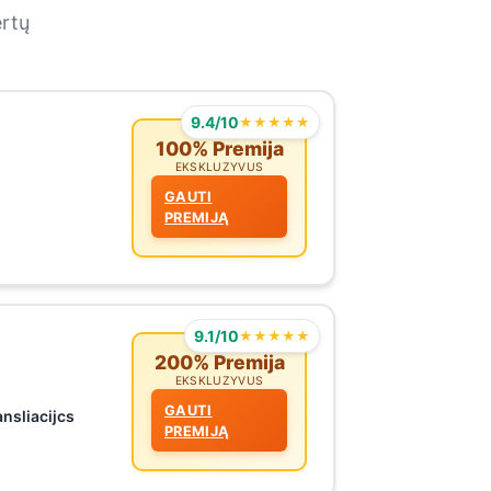
ertų
9.4/10
★★★★★
100% Premija
EKSKLUZYVUS
GAUTI
PREMIJĄ
9.1/10
★★★★★
200% Premija
EKSKLUZYVUS
GAUTI
ansliacijcs
PREMIJĄ