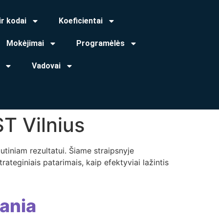
ir kodai
Koeficientai
Mokėjimai
Programėlės
Vadovai
T Vilnius
lutiniam rezultatui. Šiame straipsnyje
ateginiais patarimais, kaip efektyviai lažintis
ania