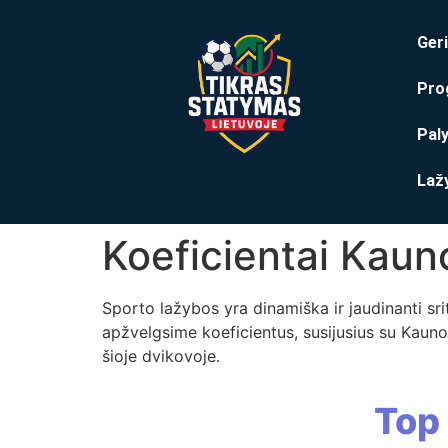
Geri
Pro
Pal
Laž
Koeficientai Kaun
Sporto lažybos yra dinamiška ir jaudinanti srit
apžvelgsime koeficientus, susijusius su Kauno Ž
šioje dvikovoje.
Top