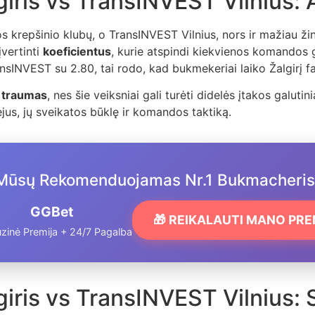
giris vs TransINVEST Vilnius: 
vos krepšinio klubų, o TransINVEST Vilnius, nors ir mažiau ž
įvertinti
koeficientus
, kurie atspindi kiekvienos komandos g
ansINVEST su 2.80, tai rodo, kad bukmekeriai laiko Žalgirį fa
r
traumas
, nes šie veiksniai gali turėti didelės įtakos galuti
jus, jų sveikatos būklę ir komandos taktiką.
Mūsų Rekomenduojamas Nr.1 Bukmacheris
GGBet
🎁 REIKALAUTI MANO PR
zinė Premija + 24/7 Pagalba
iris vs TransINVEST Vilnius: S