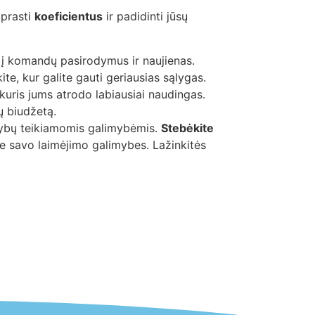
uprasti
koeficientus
ir padidinti jūsų
oja į komandų pasirodymus ir naujienas.
te, kur galite gauti geriausias sąlygas.
, kuris jums atrodo labiausiai naudingas.
ų biudžetą.
ažybų teikiamomis galimybėmis.
Stebėkite
e savo laimėjimo galimybes. Lažinkitės