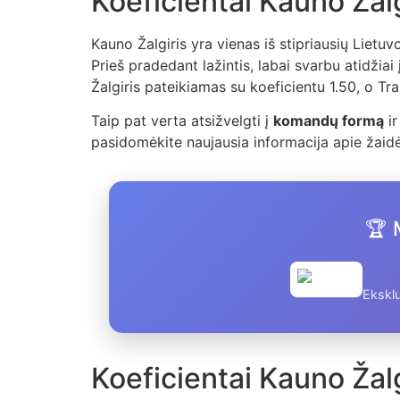
Koeficientai Kauno Žal
Kauno Žalgiris yra vienas iš stipriausių Lietu
Prieš pradedant lažintis, labai svarbu atidžiai 
Žalgiris pateikiamas su koeficientu 1.50, o Tr
Taip pat verta atsižvelgti į
komandų formą
i
pasidomėkite naujausia informacija apie žaidė
🏆 
Eksklu
Koeficientai Kauno Žalg