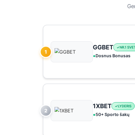
Ger
GGBET
NR.1 SVE
1
Dosnus Bonusas
1XBET
LYDERIS
2
50+ Sporto šakų