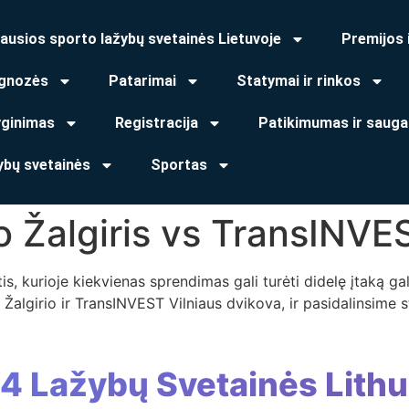
ausios sporto lažybų svetainės Lietuvoje
Premijos 
gnozės
Patarimai
Statymai ir rinkos
yginimas
Registracija
Patikimumas ir sauga
ybų svetainės
Sportas
o Žalgiris vs TransINVES
is, kurioje kiekvienas sprendimas gali turėti didelę įtaką ga
algirio ir TransINVEST Vilniaus dvikova, ir pasidalinsime str
 4 Lažybų Svetainės Lithu