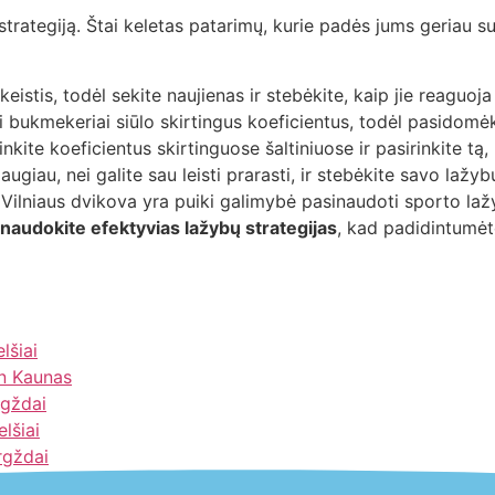
 strategiją. Štai keletas patarimų, kurie padės jums geriau s
 keistis, todėl sekite naujienas ir stebėkite, kaip jie reagu
i bukmekeriai siūlo skirtingus koeficientus, todėl pasidomėki
nkite koeficientus skirtinguose šaltiniuose ir pasirinkite tą
ugiau, nei galite sau leisti prarasti, ir stebėkite savo lažyb
 Vilniaus dvikova yra puiki galimybė pasinaudoti sporto l
naudokite efektyvias lažybų strategijas
, kad padidintumėt
lšiai
nn Kaunas
rgždai
elšiai
rgždai