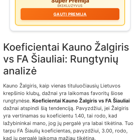
Super Premija
EKSKLUZYVUS
GAUTI PREMIJĄ
Koeficientai Kauno Žalgiris
vs FA Šiauliai: Rungtynių
analizė
Kauno Žalgiris, kaip vienas tituluočiausių Lietuvos
krepšinio klubų, dažnai yra laikomas favoritų šiose
rungtynėse.
Koeficientai Kauno Žalgiris vs FA Šiauliai
dažnai atspindi šią tendenciją. Pavyzdžiui, jei Žalgiris
yra vertinamas su koeficientu 1.40, tai rodo, kad
lažybininkai mano, jog jų pergalė yra labai tikėtina. Tuo
tarpu FA Šiaulių koeficientas, pavyzdžiui, 3.00, rodo,
kad jų pergalė laikoma mažiau tikėtina.