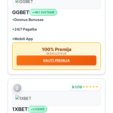
GGBET
NR.1 SVETAINĖ
Dosnus Bonusas
24/7 Pagalba
Mobili App
100% Premija
EKSKLUZYVUS
GAUTI PREMIJĄ
9.1/10
★★★★★
2
1XBET
LYDERIS