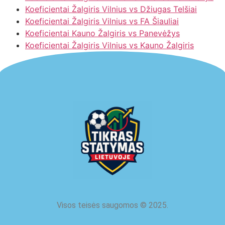
Koeficientai Žalgiris Vilnius vs Džiugas Telšiai
Koeficientai Žalgiris Vilnius vs FA Šiauliai
Koeficientai Kauno Žalgiris vs Panevėžys
Koeficientai Žalgiris Vilnius vs Kauno Žalgiris
Visos teisės saugomos
©
2025.