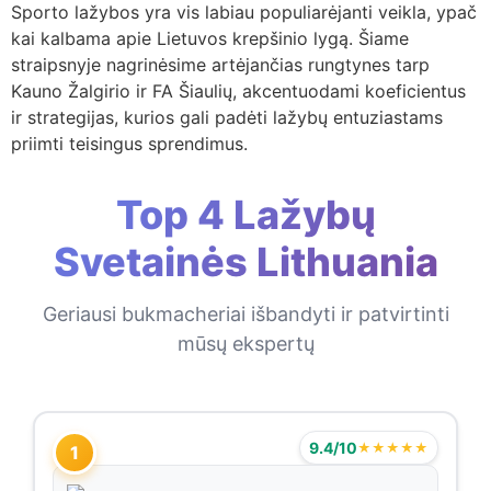
Sporto lažybos yra vis labiau populiarėjanti veikla, ypač
kai kalbama apie Lietuvos krepšinio lygą. Šiame
straipsnyje nagrinėsime artėjančias rungtynes tarp
Kauno Žalgirio ir FA Šiaulių, akcentuodami koeficientus
ir strategijas, kurios gali padėti lažybų entuziastams
priimti teisingus sprendimus.
Top 4 Lažybų
Svetainės Lithuania
Geriausi bukmacheriai išbandyti ir patvirtinti
mūsų ekspertų
9.4/10
★★★★★
1