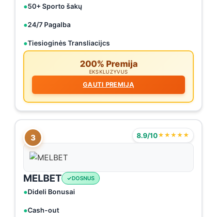
50+ Sporto šakų
24/7 Pagalba
Tiesioginės Transliacijcs
200% Premija
EKSKLUZYVUS
GAUTI PREMIJĄ
8.9/10
★★★★★
3
MELBET
DOSNUS
Dideli Bonusai
Cash-out