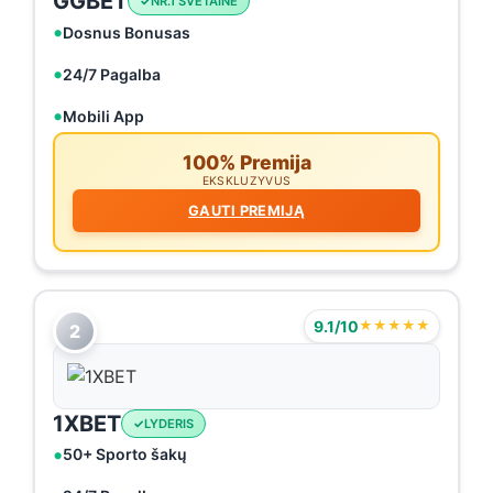
GGBET
NR.1 SVETAINĖ
Dosnus Bonusas
24/7 Pagalba
Mobili App
100% Premija
EKSKLUZYVUS
GAUTI PREMIJĄ
9.1/10
★★★★★
2
1XBET
LYDERIS
50+ Sporto šakų