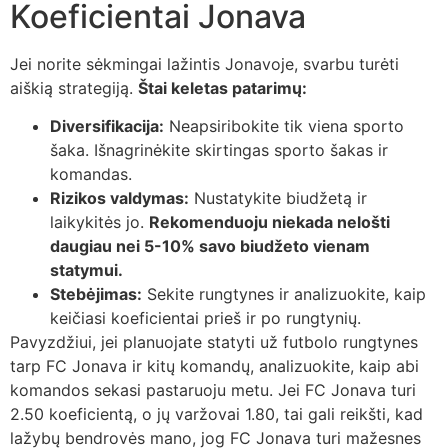
Koeficientai Jonava
Jei norite sėkmingai lažintis Jonavoje, svarbu turėti
aiškią strategiją.
Štai keletas patarimų:
Diversifikacija:
Neapsiribokite tik viena sporto
šaka. Išnagrinėkite skirtingas sporto šakas ir
komandas.
Rizikos valdymas:
Nustatykite biudžetą ir
laikykitės jo.
Rekomenduoju niekada nelošti
daugiau nei 5-10% savo biudžeto vienam
statymui.
Stebėjimas:
Sekite rungtynes ir analizuokite, kaip
keičiasi koeficientai prieš ir po rungtynių.
Pavyzdžiui, jei planuojate statyti už futbolo rungtynes
tarp FC Jonava ir kitų komandų, analizuokite, kaip abi
komandos sekasi pastaruoju metu. Jei FC Jonava turi
2.50 koeficientą, o jų varžovai 1.80, tai gali reikšti, kad
lažybų bendrovės mano, jog FC Jonava turi mažesnes