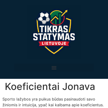
Koeficientai Jonava
Sporto lažybos yra puikus būdas pasinaudoti savo
žiniomis ir intuicija, ypač kai kalbama apie koeficientus.