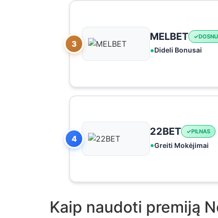
MELBET
DOSNU
3
Dideli Bonusai
22BET
PILNAS
4
Greiti Mokėjimai
Kaip naudoti premiją No