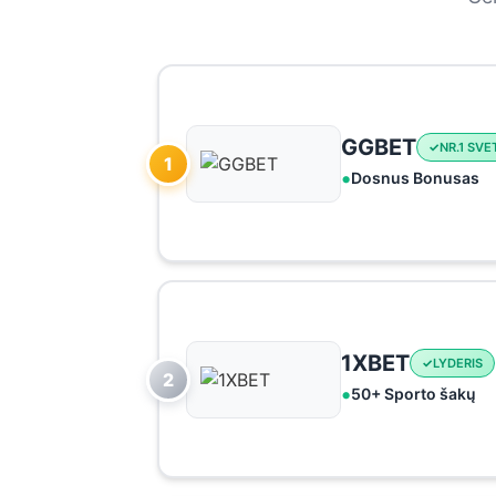
GGBET
NR.1 SVE
1
Dosnus Bonusas
1XBET
LYDERIS
2
50+ Sporto šakų