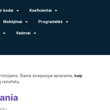
ir kodai
Koeficientai
Mokėjimai
Programėlės
Vadovai
vartotojams. Šiame straipsnyje aptarsime,
kaip
 rezultatų.
ania
ertų