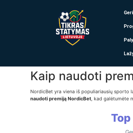
Geri
Pro
Pal
Laž
Kaip naudoti prem
NordicBet yra viena iš populiariausių sporto l
naudoti premiją NordicBet
, kad galėtumėte ma
Top
Ger