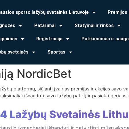
ausios sporto lažybų svetainės Lietuvoje
Premijos 
gnozės
Patarimai
Statymai ir rinkos
yginimas
Registracija
Patikimumas ir sauga
ybų svetainės
Sportas
iją NordicBet
ažybų platformų, siūlanti įvairias premijas ir akcijas savo 
ksimaliai išnaudoti savo lažybų patirtį ir pasiekti geriausių
 4 Lažybų Svetainės Lithu
iausi bukmacheriai išbandyti ir patvirtinti mūsų eksp