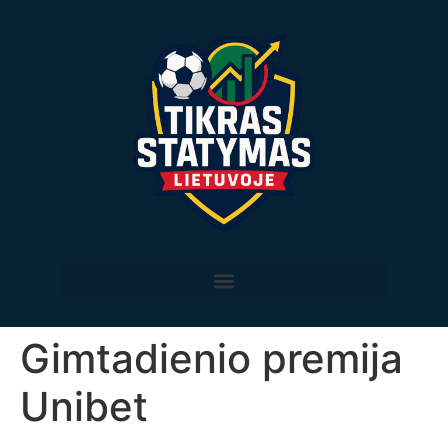
Gimtadienio premija
Unibet