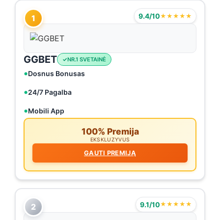
9.4/10
★★★★★
1
GGBET
NR.1 SVETAINĖ
Dosnus Bonusas
24/7 Pagalba
Mobili App
100% Premija
EKSKLUZYVUS
GAUTI PREMIJĄ
9.1/10
★★★★★
2