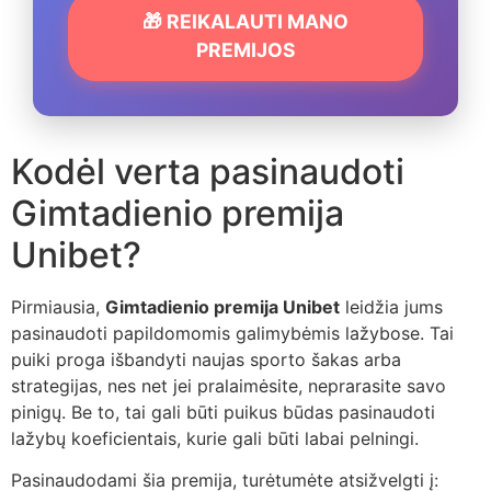
🎁 REIKALAUTI MANO
PREMIJOS
Kodėl verta pasinaudoti
Gimtadienio premija
Unibet?
Pirmiausia,
Gimtadienio premija Unibet
leidžia jums
pasinaudoti papildomomis galimybėmis lažybose. Tai
puiki proga išbandyti naujas sporto šakas arba
strategijas, nes net jei pralaimėsite, neprarasite savo
pinigų. Be to, tai gali būti puikus būdas pasinaudoti
lažybų koeficientais, kurie gali būti labai pelningi.
Pasinaudodami šia premija, turėtumėte atsižvelgti į: