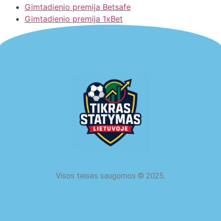
Gimtadienio premija Betsafe
Gimtadienio premija 1xBet
Visos teisės saugomos
©
2025.