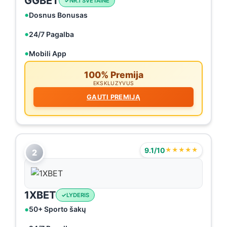
GGBET
NR.1 SVETAINĖ
Dosnus Bonusas
24/7 Pagalba
Mobili App
100% Premija
EKSKLUZYVUS
GAUTI PREMIJĄ
9.1/10
★★★★★
2
1XBET
LYDERIS
50+ Sporto šakų